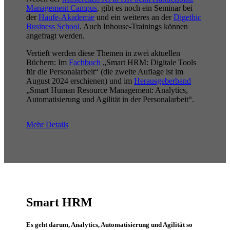
Management Campus
, gibt es noch ein Seminar bei
der
Haufe-Akademie
und ein weiteres an der
Digethic
Business School
. Auch Inhouse-Trainings können
angefragt werden.
Vertieft werden diese Themen in zwei aktuellen
Büchern: Im
Fachbuch
„Smart HRM: Digitale Tools
für die Personalarbeit“ (die zweite Auflage ist im
August 2024 erschienen) und im
Herausgeberband
„Smart Human Resource Management: Analytics,
Automatisierung und Agilität in der Personalarbeit“.
Mehr Details
Smart HRM
Es geht darum, Analytics, Automatisierung und Agilität so