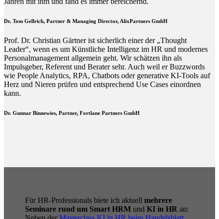
Jahren mit ihm und fand es immer bereichernd.
Dr. Tom Gellrich, Partner & Managing Director, AlixPartners GmbH
Prof. Dr. Christian Gärtner ist sicherlich einer der „Thought
Leader“, wenn es um Künstliche Intelligenz im HR und modernes
Personalmanagement allgemein geht. Wir schätzen ihn als
Impulsgeber, Referent und Berater sehr. Auch weil er Buzzwords
wie People Analytics, RPA, Chatbots oder generative KI-Tools auf
Herz und Nieren prüfen und entsprechend Use Cases einordnen
kann.
Dr. Gunnar Binnewies, Partner, Fortlane Partners GmbH
Für HR-Professionals biete ich aktuell
mehrere
Seminare rund um Smart HRM
und
KI in HR
an:
Neben der
Masterclass KI in HR beim Handelsblatt