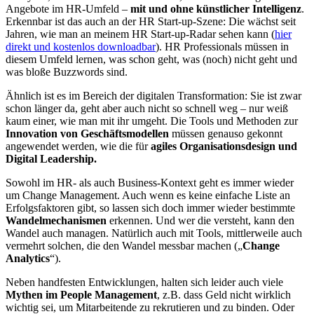
Angebote im HR-Umfeld –
mit und ohne künstlicher Intelligenz
.
Erkennbar ist das auch an der HR Start-up-Szene: Die wächst seit
Jahren, wie man an meinem HR Start-up-Radar sehen kann (
hier
direkt und kostenlos downloadbar
). HR Professionals müssen in
diesem Umfeld lernen, was schon geht, was (noch) nicht geht und
was bloße Buzzwords sind.
Ähnlich ist es im Bereich der digitalen Transformation: Sie ist zwar
schon länger da, geht aber auch nicht so schnell weg – nur weiß
kaum einer, wie man mit ihr umgeht. Die Tools und Methoden zur
Innovation von Geschäftsmodellen
müssen genauso gekonnt
angewendet werden, wie die für
agiles Organisationsdesign und
Digital Leadership.
Sowohl im HR- als auch Business-Kontext geht es immer wieder
um Change Management. Auch wenn es keine einfache Liste an
Erfolgsfaktoren gibt, so lassen sich doch immer wieder bestimmte
Wandelmechanismen
erkennen. Und wer die versteht, kann den
Wandel auch managen. Natürlich auch mit Tools, mittlerweile auch
vermehrt solchen, die den Wandel messbar machen („
Change
Analytics
“).
Neben handfesten Entwicklungen, halten sich leider auch viele
Mythen im People Management
, z.B. dass Geld nicht wirklich
wichtig sei, um Mitarbeitende zu rekrutieren und zu binden. Oder