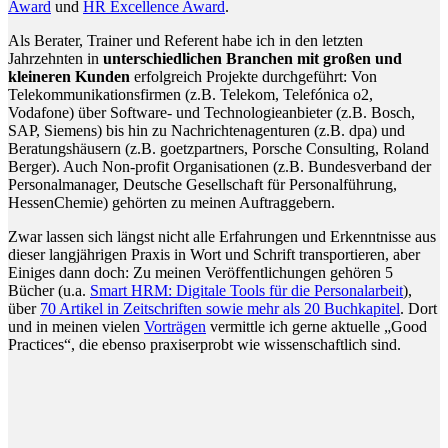
Award
und
HR Excellence Award
.
Als Berater, Trainer und Referent habe ich in den letzten
Jahrzehnten in
unterschiedlichen Branchen mit großen und
kleineren Kunden
erfolgreich Projekte durchgeführt: Von
Telekommunikationsfirmen (z.B. Telekom, Telefónica o2,
Vodafone) über Software- und Technologieanbieter (z.B. Bosch,
SAP, Siemens) bis hin zu Nachrichtenagenturen (z.B. dpa) und
Beratungshäusern (z.B. goetzpartners, Porsche Consulting, Roland
Berger). Auch Non-profit Organisationen (z.B. Bundesverband der
Personalmanager, Deutsche Gesellschaft für Personalführung,
HessenChemie) gehörten zu meinen Auftraggebern.
Zwar lassen sich längst nicht alle Erfahrungen und Erkenntnisse aus
dieser langjährigen Praxis in Wort und Schrift transportieren, aber
Einiges dann doch: Zu meinen Veröffentlichungen gehören 5
Bücher (u.a.
Smart HRM: Digitale Tools für die Personalarbeit
),
über
70 Artikel in Zeitschriften sowie mehr als 20 Buchkapitel
. Dort
und in meinen vielen
Vorträgen
vermittle ich gerne aktuelle „Good
Practices“, die ebenso praxiserprobt wie wissenschaftlich sind.