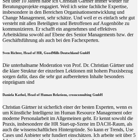
Seit über 10 Jahren habe ich Christian Gärtner immer wieder für
Beratungsprojekte engagiert. Weil ich seine fachliche Expertise,
insbesondere in den Bereichen Organisationsentwicklung und
Change Management, sehr schätze. Und weil er es einfach sehr gut
versteht mit allen Beteiligten und Betroffenen auf Augenhöhe zu
kommunizieren. Er schafft ein angenehmes und effektives
Arbeitsklima sowohl auf Ebene des Senior Managements bzw. der
Geschäftsführung als auch bei den Fachexperten.
Sven Richter, Head of HR,
GoodMills Deutschland
GmbH
Die unterhaltsame Moderation von Prof. Dr. Christian Gärtner und
die klare Struktur der einzelnen Lektionen mit hohem Praxisbezug
sorgen dafür, dass die sehr gut aufbereiteten Inhalte besonders
einprägsam sind
Daniela Kathol, Head of Human Relations, crossconsulting GmbH
Christian Gärtner ist sicherlich einer der besten Experten, wenn es
um Künstliche Intelligenz im Human Resource Management oder
moderne Personalarbeit im Allgemeinen geht. Er kennt sowohl die
Praxis, insbesondere die HR Start-up-Szene im DACH-Raum, als
auch die wissenschaftlichen Hintergründe. So kann er Trends, Use
Cases und Anbieter sehr fundiert einschätzen. Ich arbeite seit über 5