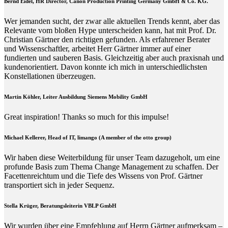
Bernd Eidel, HR Director, Canon Production Printing Germany GmbH & Co. KG.
Wer jemanden sucht, der zwar alle aktuellen Trends kennt, aber das
Relevante vom bloßen Hype unterscheiden kann, hat mit Prof. Dr.
Christian Gärtner den richtigen gefunden. Als erfahrener Berater
und Wissenschaftler, arbeitet Herr Gärtner immer auf einer
fundierten und sauberen Basis. Gleichzeitig aber auch praxisnah und
kundenorientiert. Davon konnte ich mich in unterschiedlichsten
Konstellationen überzeugen.
Martin Köhler, Leiter Ausbildung Siemens Mobility GmbH
Great inspiration! Thanks so much for this impulse!
Michael Kellerer, Head of IT, limango (A member of the otto group)
Wir haben diese Weiterbildung für unser Team dazugeholt, um eine
profunde Basis zum Thema Change Management zu schaffen. Der
Facettenreichtum und die Tiefe des Wissens von Prof. Gärtner
transportiert sich in jeder Sequenz.
Stella Krüger, Beratungsleiterin VBLP GmbH
Wir wurden über eine Empfehlung auf Herrn Gärtner aufmerksam –