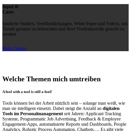
Input &
Cases
fundierte Studien, Veröffentlichungen, White Paper und Videos, um
Trends genauer zu beleuchten und Ihrer Vordenkerrolle gerecht zu
werden
Mehr Details
Welche Themen mich umtreiben
A fool with a tool is still a fool!
Tools können bei der Arbeit nützlich sein – solange man weiß, wie
man sie intelligent einsetzt. Dabei steigt die Anzahl an
digitalen
Tools im Personalmanagement
seit Jahren: Applicant Tracking
Systeme, Programmatic Job Advertising, Feedback & Employee
Engagement-Apps, automatisierte Reports und Dashboards, People
Analytics, Robotic Process Automation, Chatbots…. Es gibt viele