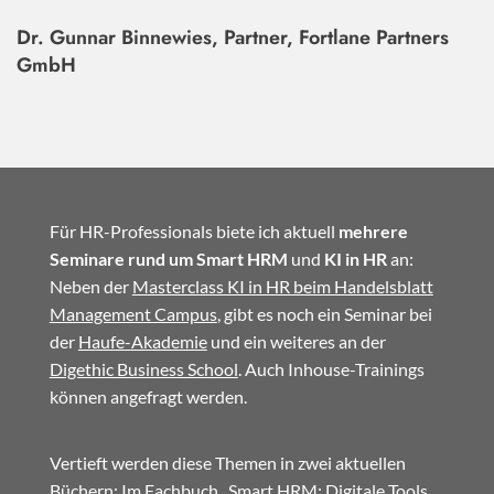
Dr. Gunnar Binnewies, Partner, Fortlane Partners
GmbH
Für HR-Professionals biete ich aktuell
mehrere
Seminare rund um Smart HRM
und
KI in HR
an:
Neben der
Masterclass KI in HR beim Handelsblatt
Management Campus
, gibt es noch ein Seminar bei
der
Haufe-Akademie
und ein weiteres an der
Digethic Business School
. Auch Inhouse-Trainings
können angefragt werden.
Vertieft werden diese Themen in zwei aktuellen
Büchern: Im
Fachbuch
„Smart HRM: Digitale Tools