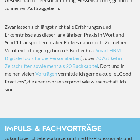
Gesellschaft für Personalführung, HessenChemie) gehörten
zu meinen Auftraggebern.
Zwar lassen sich längst nicht alle Erfahrungen und
Erkenntnisse aus dieser langjährigen Praxis in Wort und
Schrift transportieren, aber Einiges dann doch: Zu meinen
Veröffentlichungen gehören 5 Bücher (u.a.
Smart HRM:
Digitale Tools für die Personalarbeit
), über
70 Artikel in
Zeitschriften sowie mehr als 20 Buchkapitel
. Dort und in
meinen vielen
Vorträgen
vermittle ich gerne aktuelle „Good
Practices“, die ebenso praxiserprobt wie wissenschaftlich
sind.
IMPULS- & FACHVORTRÄGE
zukunftsgerichtete Vorträge, um Ihre HR-Professionals und