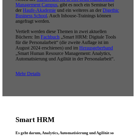
Management Campus
, gibt es noch ein Seminar bei
der
Haufe-Akademie
und ein weiteres an der
Digethic
Business School
. Auch Inhouse-Trainings können
angefragt werden.
Vertieft werden diese Themen in zwei aktuellen
Büchern: Im
Fachbuch
„Smart HRM: Digitale Tools
für die Personalarbeit“ (die zweite Auflage ist im
August 2024 erschienen) und im
Herausgeberband
„Smart Human Resource Management: Analytics,
Automatisierung und Agilität in der Personalarbeit“.
Mehr Details
Smart HRM
Es geht darum, Analytics, Automatisierung und Agilität so