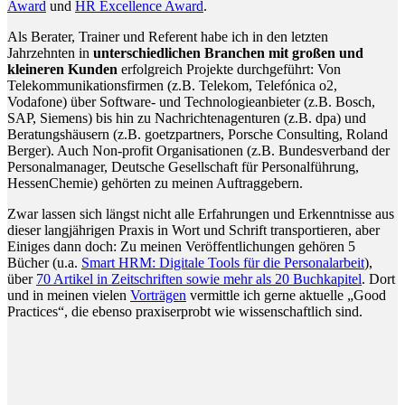
Award
und
HR Excellence Award
.
Als Berater, Trainer und Referent habe ich in den letzten
Jahrzehnten in
unterschiedlichen Branchen mit großen und
kleineren Kunden
erfolgreich Projekte durchgeführt: Von
Telekommunikationsfirmen (z.B. Telekom, Telefónica o2,
Vodafone) über Software- und Technologieanbieter (z.B. Bosch,
SAP, Siemens) bis hin zu Nachrichtenagenturen (z.B. dpa) und
Beratungshäusern (z.B. goetzpartners, Porsche Consulting, Roland
Berger). Auch Non-profit Organisationen (z.B. Bundesverband der
Personalmanager, Deutsche Gesellschaft für Personalführung,
HessenChemie) gehörten zu meinen Auftraggebern.
Zwar lassen sich längst nicht alle Erfahrungen und Erkenntnisse aus
dieser langjährigen Praxis in Wort und Schrift transportieren, aber
Einiges dann doch: Zu meinen Veröffentlichungen gehören 5
Bücher (u.a.
Smart HRM: Digitale Tools für die Personalarbeit
),
über
70 Artikel in Zeitschriften sowie mehr als 20 Buchkapitel
. Dort
und in meinen vielen
Vorträgen
vermittle ich gerne aktuelle „Good
Practices“, die ebenso praxiserprobt wie wissenschaftlich sind.