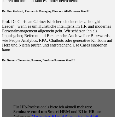
Jahren mit ihm und fand es immer bereichernd.
Dr. Tom Gellrich, Partner & Managing Director, AlixPartners GmbH
Prof. Dr. Christian Gärtner ist sicherlich einer der „Thought
Leader“, wenn es um Künstliche Intelligenz im HR und modernes
Personalmanagement allgemein geht. Wir schätzen ihn als
Impulsgeber, Referent und Berater sehr. Auch weil er Buzzwords
wie People Analytics, RPA, Chatbots oder generative KI-Tools auf
Herz und Nieren prüfen und entsprechend Use Cases einordnen
kann.
Dr. Gunnar Binnewies, Partner, Fortlane Partners GmbH
Für HR-Professionals biete ich aktuell
mehrere
Seminare rund um Smart HRM
und
KI in HR
an:
Neben der
Masterclass KI in HR beim Handelsblatt