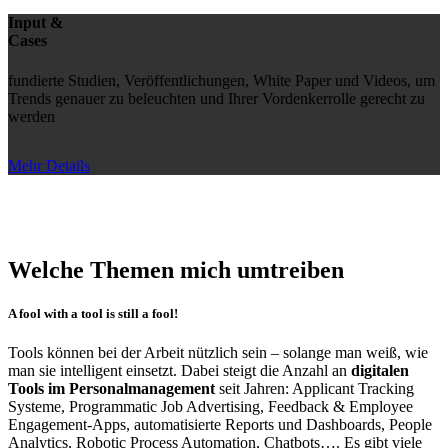
Input &
Cases
fundierte Studien, Veröffentlichungen, White Paper und Videos, um
Trends genauer zu beleuchten und Ihrer Vordenkerrolle gerecht zu
werden
Mehr Details
Welche Themen mich umtreiben
A fool with a tool is still a fool!
Tools können bei der Arbeit nützlich sein – solange man weiß, wie
man sie intelligent einsetzt. Dabei steigt die Anzahl an
digitalen
Tools im Personalmanagement
seit Jahren: Applicant Tracking
Systeme, Programmatic Job Advertising, Feedback & Employee
Engagement-Apps, automatisierte Reports und Dashboards, People
Analytics, Robotic Process Automation, Chatbots…. Es gibt viele