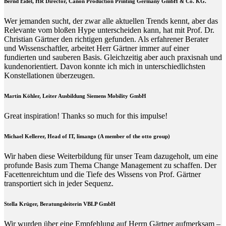
Bernd Eidel, HR Director, Canon Production Printing Germany GmbH & Co. KG.
Wer jemanden sucht, der zwar alle aktuellen Trends kennt, aber das
Relevante vom bloßen Hype unterscheiden kann, hat mit Prof. Dr.
Christian Gärtner den richtigen gefunden. Als erfahrener Berater
und Wissenschaftler, arbeitet Herr Gärtner immer auf einer
fundierten und sauberen Basis. Gleichzeitig aber auch praxisnah und
kundenorientiert. Davon konnte ich mich in unterschiedlichsten
Konstellationen überzeugen.
Martin Köhler, Leiter Ausbildung Siemens Mobility GmbH
Great inspiration! Thanks so much for this impulse!
Michael Kellerer, Head of IT, limango (A member of the otto group)
Wir haben diese Weiterbildung für unser Team dazugeholt, um eine
profunde Basis zum Thema Change Management zu schaffen. Der
Facettenreichtum und die Tiefe des Wissens von Prof. Gärtner
transportiert sich in jeder Sequenz.
Stella Krüger, Beratungsleiterin VBLP GmbH
Wir wurden über eine Empfehlung auf Herrn Gärtner aufmerksam –