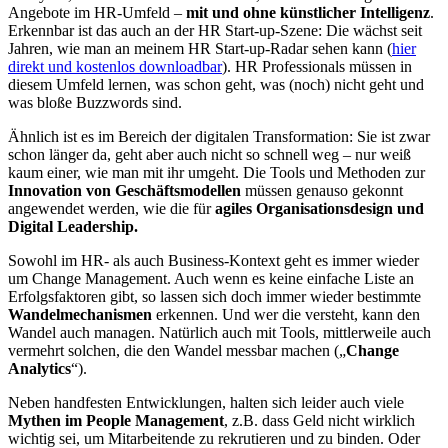
Angebote im HR-Umfeld –
mit und ohne künstlicher Intelligenz
.
Erkennbar ist das auch an der HR Start-up-Szene: Die wächst seit
Jahren, wie man an meinem HR Start-up-Radar sehen kann (
hier
direkt und kostenlos downloadbar
). HR Professionals müssen in
diesem Umfeld lernen, was schon geht, was (noch) nicht geht und
was bloße Buzzwords sind.
Ähnlich ist es im Bereich der digitalen Transformation: Sie ist zwar
schon länger da, geht aber auch nicht so schnell weg – nur weiß
kaum einer, wie man mit ihr umgeht. Die Tools und Methoden zur
Innovation von Geschäftsmodellen
müssen genauso gekonnt
angewendet werden, wie die für
agiles Organisationsdesign und
Digital Leadership.
Sowohl im HR- als auch Business-Kontext geht es immer wieder
um Change Management. Auch wenn es keine einfache Liste an
Erfolgsfaktoren gibt, so lassen sich doch immer wieder bestimmte
Wandelmechanismen
erkennen. Und wer die versteht, kann den
Wandel auch managen. Natürlich auch mit Tools, mittlerweile auch
vermehrt solchen, die den Wandel messbar machen („
Change
Analytics
“).
Neben handfesten Entwicklungen, halten sich leider auch viele
Mythen im People Management
, z.B. dass Geld nicht wirklich
wichtig sei, um Mitarbeitende zu rekrutieren und zu binden. Oder