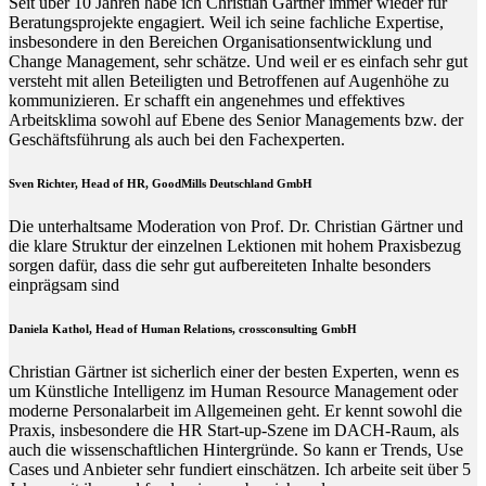
Seit über 10 Jahren habe ich Christian Gärtner immer wieder für
Beratungsprojekte engagiert. Weil ich seine fachliche Expertise,
insbesondere in den Bereichen Organisationsentwicklung und
Change Management, sehr schätze. Und weil er es einfach sehr gut
versteht mit allen Beteiligten und Betroffenen auf Augenhöhe zu
kommunizieren. Er schafft ein angenehmes und effektives
Arbeitsklima sowohl auf Ebene des Senior Managements bzw. der
Geschäftsführung als auch bei den Fachexperten.
Sven Richter, Head of HR,
GoodMills Deutschland
GmbH
Die unterhaltsame Moderation von Prof. Dr. Christian Gärtner und
die klare Struktur der einzelnen Lektionen mit hohem Praxisbezug
sorgen dafür, dass die sehr gut aufbereiteten Inhalte besonders
einprägsam sind
Daniela Kathol, Head of Human Relations, crossconsulting GmbH
Christian Gärtner ist sicherlich einer der besten Experten, wenn es
um Künstliche Intelligenz im Human Resource Management oder
moderne Personalarbeit im Allgemeinen geht. Er kennt sowohl die
Praxis, insbesondere die HR Start-up-Szene im DACH-Raum, als
auch die wissenschaftlichen Hintergründe. So kann er Trends, Use
Cases und Anbieter sehr fundiert einschätzen. Ich arbeite seit über 5