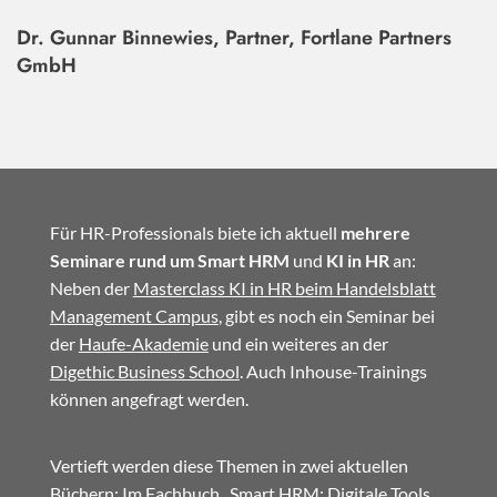
Dr. Gunnar Binnewies, Partner, Fortlane Partners
GmbH
Für HR-Professionals biete ich aktuell
mehrere
Seminare rund um Smart HRM
und
KI in HR
an:
Neben der
Masterclass KI in HR beim Handelsblatt
Management Campus
, gibt es noch ein Seminar bei
der
Haufe-Akademie
und ein weiteres an der
Digethic Business School
. Auch Inhouse-Trainings
können angefragt werden.
Vertieft werden diese Themen in zwei aktuellen
Büchern: Im
Fachbuch
„Smart HRM: Digitale Tools