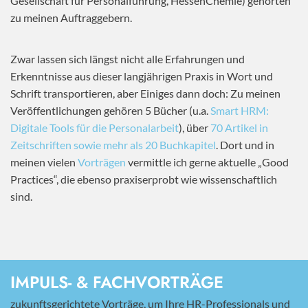
Gesellschaft für Personalführung, HessenChemie) gehörten
zu meinen Auftraggebern.
Zwar lassen sich längst nicht alle Erfahrungen und
Erkenntnisse aus dieser langjährigen Praxis in Wort und
Schrift transportieren, aber Einiges dann doch: Zu meinen
Veröffentlichungen gehören 5 Bücher (u.a.
Smart HRM:
Digitale Tools für die Personalarbeit
), über
70 Artikel in
Zeitschriften sowie mehr als 20 Buchkapitel
. Dort und in
meinen vielen
Vorträgen
vermittle ich gerne aktuelle „Good
Practices“, die ebenso praxiserprobt wie wissenschaftlich
sind.
IMPULS- & FACHVORTRÄGE
zukunftsgerichtete Vorträge, um Ihre HR-Professionals und