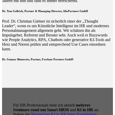
Jahren mit ihm und fand es immer bereichernd.
Dr. Tom Gellrich, Partner & Managing Director, AlixPartners GmbH
Prof. Dr. Christian Gärtner ist sicherlich einer der „Thought
Leader“, wenn es um Künstliche Intelligenz im HR und modernes
Personalmanagement allgemein geht. Wir schätzen ihn als
Impulsgeber, Referent und Berater sehr. Auch weil er Buzzwords
wie People Analytics, RPA, Chatbots oder generative KI-Tools auf
Herz und Nieren prüfen und entsprechend Use Cases einordnen
kann.
Dr. Gunnar Binnewies, Partner, Fortlane Partners GmbH
Für HR-Professionals biete ich aktuell
mehrere
Seminare rund um Smart HRM
und
KI in HR
an:
Neben der
Masterclass KI in HR beim Handelsblatt