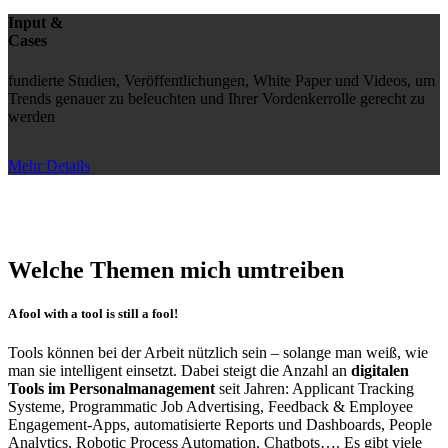
Input &
Cases
fundierte Studien, Veröffentlichungen, White Paper und Videos, um
Trends genauer zu beleuchten und Ihrer Vordenkerrolle gerecht zu
werden
Mehr Details
Welche Themen mich umtreiben
A fool with a tool is still a fool!
Tools können bei der Arbeit nützlich sein – solange man weiß, wie
man sie intelligent einsetzt. Dabei steigt die Anzahl an
digitalen
Tools im Personalmanagement
seit Jahren: Applicant Tracking
Systeme, Programmatic Job Advertising, Feedback & Employee
Engagement-Apps, automatisierte Reports und Dashboards, People
Analytics, Robotic Process Automation, Chatbots…. Es gibt viele