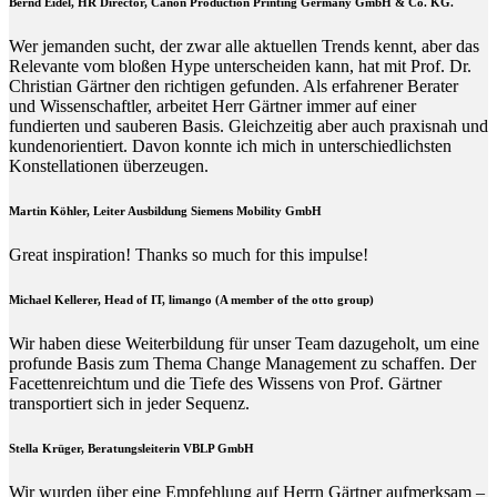
Bernd Eidel, HR Director, Canon Production Printing Germany GmbH & Co. KG.
Wer jemanden sucht, der zwar alle aktuellen Trends kennt, aber das
Relevante vom bloßen Hype unterscheiden kann, hat mit Prof. Dr.
Christian Gärtner den richtigen gefunden. Als erfahrener Berater
und Wissenschaftler, arbeitet Herr Gärtner immer auf einer
fundierten und sauberen Basis. Gleichzeitig aber auch praxisnah und
kundenorientiert. Davon konnte ich mich in unterschiedlichsten
Konstellationen überzeugen.
Martin Köhler, Leiter Ausbildung Siemens Mobility GmbH
Great inspiration! Thanks so much for this impulse!
Michael Kellerer, Head of IT, limango (A member of the otto group)
Wir haben diese Weiterbildung für unser Team dazugeholt, um eine
profunde Basis zum Thema Change Management zu schaffen. Der
Facettenreichtum und die Tiefe des Wissens von Prof. Gärtner
transportiert sich in jeder Sequenz.
Stella Krüger, Beratungsleiterin VBLP GmbH
Wir wurden über eine Empfehlung auf Herrn Gärtner aufmerksam –