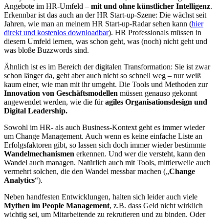
Angebote im HR-Umfeld –
mit und ohne künstlicher Intelligenz
.
Erkennbar ist das auch an der HR Start-up-Szene: Die wächst seit
Jahren, wie man an meinem HR Start-up-Radar sehen kann (
hier
direkt und kostenlos downloadbar
). HR Professionals müssen in
diesem Umfeld lernen, was schon geht, was (noch) nicht geht und
was bloße Buzzwords sind.
Ähnlich ist es im Bereich der digitalen Transformation: Sie ist zwar
schon länger da, geht aber auch nicht so schnell weg – nur weiß
kaum einer, wie man mit ihr umgeht. Die Tools und Methoden zur
Innovation von Geschäftsmodellen
müssen genauso gekonnt
angewendet werden, wie die für
agiles Organisationsdesign und
Digital Leadership.
Sowohl im HR- als auch Business-Kontext geht es immer wieder
um Change Management. Auch wenn es keine einfache Liste an
Erfolgsfaktoren gibt, so lassen sich doch immer wieder bestimmte
Wandelmechanismen
erkennen. Und wer die versteht, kann den
Wandel auch managen. Natürlich auch mit Tools, mittlerweile auch
vermehrt solchen, die den Wandel messbar machen („
Change
Analytics
“).
Neben handfesten Entwicklungen, halten sich leider auch viele
Mythen im People Management
, z.B. dass Geld nicht wirklich
wichtig sei, um Mitarbeitende zu rekrutieren und zu binden. Oder