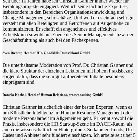
Seit über 10 Jahren habe ich Christian Gärtner immer wieder für
Beratungsprojekte engagiert. Weil ich seine fachliche Expertise,
insbesondere in den Bereichen Organisationsentwicklung und
Change Management, sehr schätze. Und weil er es einfach sehr gut
versteht mit allen Beteiligten und Betroffenen auf Augenhöhe zu
kommunizieren. Er schafft ein angenehmes und effektives
Arbeitsklima sowohl auf Ebene des Senior Managements bzw. der
Geschäftsführung als auch bei den Fachexperten.
Sven Richter, Head of HR,
GoodMills Deutschland
GmbH
Die unterhaltsame Moderation von Prof. Dr. Christian Gärtner und
die klare Struktur der einzelnen Lektionen mit hohem Praxisbezug
sorgen dafür, dass die sehr gut aufbereiteten Inhalte besonders
einprägsam sind
Daniela Kathol, Head of Human Relations, crossconsulting GmbH
Christian Gärtner ist sicherlich einer der besten Experten, wenn es
um Künstliche Intelligenz im Human Resource Management oder
moderne Personalarbeit im Allgemeinen geht. Er kennt sowohl die
Praxis, insbesondere die HR Start-up-Szene im DACH-Raum, als
auch die wissenschaftlichen Hintergründe. So kann er Trends, Use
Cases und Anbieter sehr fundiert einschätzen. Ich arbeite seit über 5