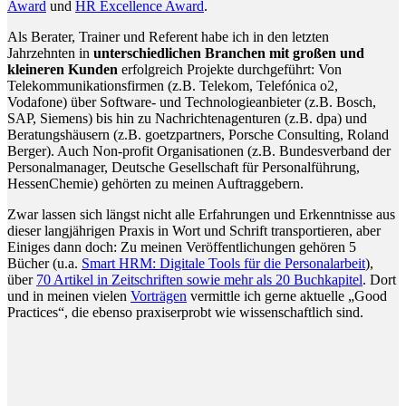
Award
und
HR Excellence Award
.
Als Berater, Trainer und Referent habe ich in den letzten
Jahrzehnten in
unterschiedlichen Branchen mit großen und
kleineren Kunden
erfolgreich Projekte durchgeführt: Von
Telekommunikationsfirmen (z.B. Telekom, Telefónica o2,
Vodafone) über Software- und Technologieanbieter (z.B. Bosch,
SAP, Siemens) bis hin zu Nachrichtenagenturen (z.B. dpa) und
Beratungshäusern (z.B. goetzpartners, Porsche Consulting, Roland
Berger). Auch Non-profit Organisationen (z.B. Bundesverband der
Personalmanager, Deutsche Gesellschaft für Personalführung,
HessenChemie) gehörten zu meinen Auftraggebern.
Zwar lassen sich längst nicht alle Erfahrungen und Erkenntnisse aus
dieser langjährigen Praxis in Wort und Schrift transportieren, aber
Einiges dann doch: Zu meinen Veröffentlichungen gehören 5
Bücher (u.a.
Smart HRM: Digitale Tools für die Personalarbeit
),
über
70 Artikel in Zeitschriften sowie mehr als 20 Buchkapitel
. Dort
und in meinen vielen
Vorträgen
vermittle ich gerne aktuelle „Good
Practices“, die ebenso praxiserprobt wie wissenschaftlich sind.