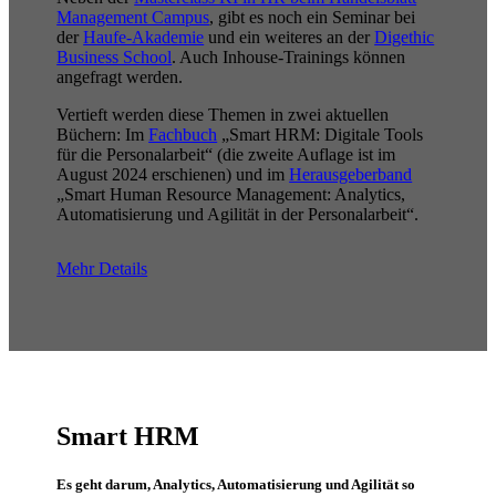
Management Campus
, gibt es noch ein Seminar bei
der
Haufe-Akademie
und ein weiteres an der
Digethic
Business School
. Auch Inhouse-Trainings können
angefragt werden.
Vertieft werden diese Themen in zwei aktuellen
Büchern: Im
Fachbuch
„Smart HRM: Digitale Tools
für die Personalarbeit“ (die zweite Auflage ist im
August 2024 erschienen) und im
Herausgeberband
„Smart Human Resource Management: Analytics,
Automatisierung und Agilität in der Personalarbeit“.
Mehr Details
Smart HRM
Es geht darum, Analytics, Automatisierung und Agilität so