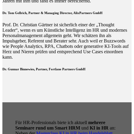
Jahren mit ihm und fand es immer bereichernd.
Dr. Tom Gellrich, Partner & Managing Director, AlixPartners GmbH
Prof. Dr. Christian Gärtner ist sicherlich einer der „Thought
Leader“, wenn es um Künstliche Intelligenz im HR und modernes
Personalmanagement allgemein geht. Wir schätzen ihn als
Impulsgeber, Referent und Berater sehr. Auch weil er Buzzwords
wie People Analytics, RPA, Chatbots oder generative KI-Tools auf
Herz und Nieren prüfen und entsprechend Use Cases einordnen
kann.
Dr. Gunnar Binnewies, Partner, Fortlane Partners GmbH
Für HR-Professionals biete ich aktuell
mehrere
Seminare rund um Smart HRM
und
KI in HR
an:
Neben der
Masterclass KI in HR beim Handelsblatt