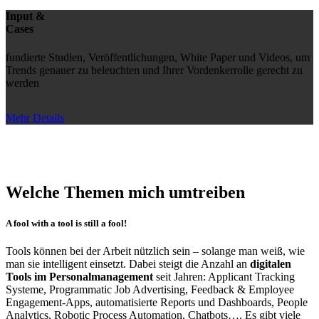
Input &
Cases
fundierte Studien, Veröffentlichungen, White Paper und Videos, um
Trends genauer zu beleuchten und Ihrer Vordenkerrolle gerecht zu
werden
Mehr Details
Welche Themen mich umtreiben
A fool with a tool is still a fool!
Tools können bei der Arbeit nützlich sein – solange man weiß, wie
man sie intelligent einsetzt. Dabei steigt die Anzahl an
digitalen
Tools im Personalmanagement
seit Jahren: Applicant Tracking
Systeme, Programmatic Job Advertising, Feedback & Employee
Engagement-Apps, automatisierte Reports und Dashboards, People
Analytics, Robotic Process Automation, Chatbots…. Es gibt viele