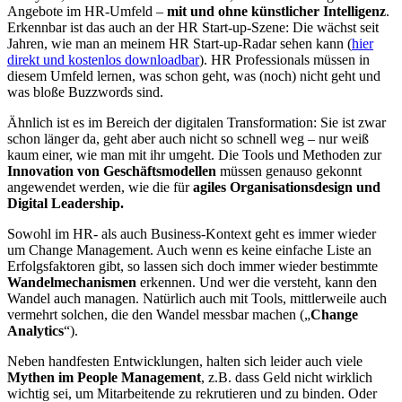
Angebote im HR-Umfeld –
mit und ohne künstlicher Intelligenz
.
Erkennbar ist das auch an der HR Start-up-Szene: Die wächst seit
Jahren, wie man an meinem HR Start-up-Radar sehen kann (
hier
direkt und kostenlos downloadbar
). HR Professionals müssen in
diesem Umfeld lernen, was schon geht, was (noch) nicht geht und
was bloße Buzzwords sind.
Ähnlich ist es im Bereich der digitalen Transformation: Sie ist zwar
schon länger da, geht aber auch nicht so schnell weg – nur weiß
kaum einer, wie man mit ihr umgeht. Die Tools und Methoden zur
Innovation von Geschäftsmodellen
müssen genauso gekonnt
angewendet werden, wie die für
agiles Organisationsdesign und
Digital Leadership.
Sowohl im HR- als auch Business-Kontext geht es immer wieder
um Change Management. Auch wenn es keine einfache Liste an
Erfolgsfaktoren gibt, so lassen sich doch immer wieder bestimmte
Wandelmechanismen
erkennen. Und wer die versteht, kann den
Wandel auch managen. Natürlich auch mit Tools, mittlerweile auch
vermehrt solchen, die den Wandel messbar machen („
Change
Analytics
“).
Neben handfesten Entwicklungen, halten sich leider auch viele
Mythen im People Management
, z.B. dass Geld nicht wirklich
wichtig sei, um Mitarbeitende zu rekrutieren und zu binden. Oder