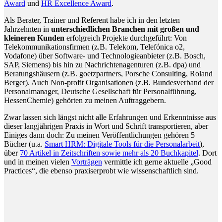
Award
und
HR Excellence Award
.
Als Berater, Trainer und Referent habe ich in den letzten
Jahrzehnten in
unterschiedlichen Branchen mit großen und
kleineren Kunden
erfolgreich Projekte durchgeführt: Von
Telekommunikationsfirmen (z.B. Telekom, Telefónica o2,
Vodafone) über Software- und Technologieanbieter (z.B. Bosch,
SAP, Siemens) bis hin zu Nachrichtenagenturen (z.B. dpa) und
Beratungshäusern (z.B. goetzpartners, Porsche Consulting, Roland
Berger). Auch Non-profit Organisationen (z.B. Bundesverband der
Personalmanager, Deutsche Gesellschaft für Personalführung,
HessenChemie) gehörten zu meinen Auftraggebern.
Zwar lassen sich längst nicht alle Erfahrungen und Erkenntnisse aus
dieser langjährigen Praxis in Wort und Schrift transportieren, aber
Einiges dann doch: Zu meinen Veröffentlichungen gehören 5
Bücher (u.a.
Smart HRM: Digitale Tools für die Personalarbeit
),
über
70 Artikel in Zeitschriften sowie mehr als 20 Buchkapitel
. Dort
und in meinen vielen
Vorträgen
vermittle ich gerne aktuelle „Good
Practices“, die ebenso praxiserprobt wie wissenschaftlich sind.