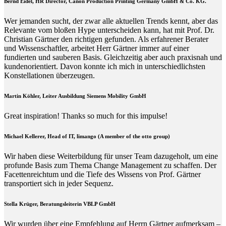
Bernd Eidel, HR Director, Canon Production Printing Germany GmbH & Co. KG.
Wer jemanden sucht, der zwar alle aktuellen Trends kennt, aber das
Relevante vom bloßen Hype unterscheiden kann, hat mit Prof. Dr.
Christian Gärtner den richtigen gefunden. Als erfahrener Berater
und Wissenschaftler, arbeitet Herr Gärtner immer auf einer
fundierten und sauberen Basis. Gleichzeitig aber auch praxisnah und
kundenorientiert. Davon konnte ich mich in unterschiedlichsten
Konstellationen überzeugen.
Martin Köhler, Leiter Ausbildung Siemens Mobility GmbH
Great inspiration! Thanks so much for this impulse!
Michael Kellerer, Head of IT, limango (A member of the otto group)
Wir haben diese Weiterbildung für unser Team dazugeholt, um eine
profunde Basis zum Thema Change Management zu schaffen. Der
Facettenreichtum und die Tiefe des Wissens von Prof. Gärtner
transportiert sich in jeder Sequenz.
Stella Krüger, Beratungsleiterin VBLP GmbH
Wir wurden über eine Empfehlung auf Herrn Gärtner aufmerksam –