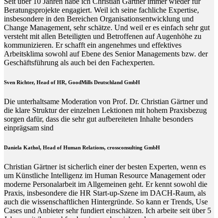
Seit über 10 Jahren habe ich Christian Gärtner immer wieder für
Beratungsprojekte engagiert. Weil ich seine fachliche Expertise,
insbesondere in den Bereichen Organisationsentwicklung und
Change Management, sehr schätze. Und weil er es einfach sehr gut
versteht mit allen Beteiligten und Betroffenen auf Augenhöhe zu
kommunizieren. Er schafft ein angenehmes und effektives
Arbeitsklima sowohl auf Ebene des Senior Managements bzw. der
Geschäftsführung als auch bei den Fachexperten.
Sven Richter, Head of HR,
GoodMills Deutschland
GmbH
Die unterhaltsame Moderation von Prof. Dr. Christian Gärtner und
die klare Struktur der einzelnen Lektionen mit hohem Praxisbezug
sorgen dafür, dass die sehr gut aufbereiteten Inhalte besonders
einprägsam sind
Daniela Kathol, Head of Human Relations, crossconsulting GmbH
Christian Gärtner ist sicherlich einer der besten Experten, wenn es
um Künstliche Intelligenz im Human Resource Management oder
moderne Personalarbeit im Allgemeinen geht. Er kennt sowohl die
Praxis, insbesondere die HR Start-up-Szene im DACH-Raum, als
auch die wissenschaftlichen Hintergründe. So kann er Trends, Use
Cases und Anbieter sehr fundiert einschätzen. Ich arbeite seit über 5