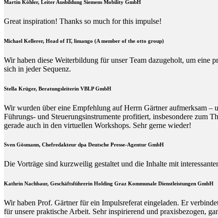
Martin Köhler, Leiter Ausbildung Siemens Mobility GmbH
Great inspiration! Thanks so much for this impulse!
Michael Kellerer, Head of IT, limango (A member of the otto group)
Wir haben diese Weiterbildung für unser Team dazugeholt, um eine p
sich in jeder Sequenz.
Stella Krüger, Beratungsleiterin VBLP GmbH
Wir wurden über eine Empfehlung auf Herrn Gärtner aufmerksam – und 
Führungs- und Steuerungsinstrumente profitiert, insbesondere zum Th
gerade auch in den virtuellen Workshops. Sehr gerne wieder!
Sven Gösmann, Chefredakteur dpa Deutsche Presse-Agentur GmbH
Die Vorträge sind kurzweilig gestaltet und die Inhalte mit interessan
Kathrin Nachbaur, Geschäftsführerin Holding Graz Kommunale Dienstleistungen GmbH
Wir haben Prof. Gärtner für ein Impulsreferat eingeladen. Er verbin
für unsere praktische Arbeit. Sehr inspirierend und praxisbezogen, g