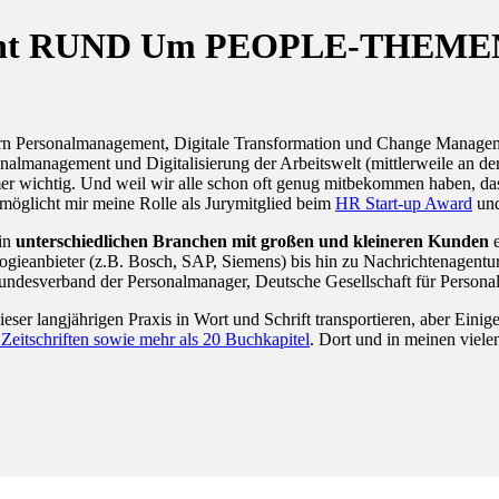
eferent RUND Um PEOPLE-THEME
dern Personalmanagement, Digitale Transformation und Change Managem
sonalmanagement und Digitalisierung der Arbeitswelt (mittlerweile an
wichtig. Und weil wir alle schon oft genug mitbekommen haben, dass W
möglicht mir meine Rolle als Jurymitglied beim
HR Start-up Award
un
 in
unterschiedlichen Branchen mit großen und kleineren Kunden
e
gieanbieter (z.B. Bosch, SAP, Siemens) bis hin zu Nachrichtenagentur
Bundesverband der Personalmanager, Deutsche Gesellschaft für Person
dieser langjährigen Praxis in Wort und Schrift transportieren, aber Ein
n Zeitschriften sowie mehr als 20 Buchkapitel
. Dort und in meinen viel