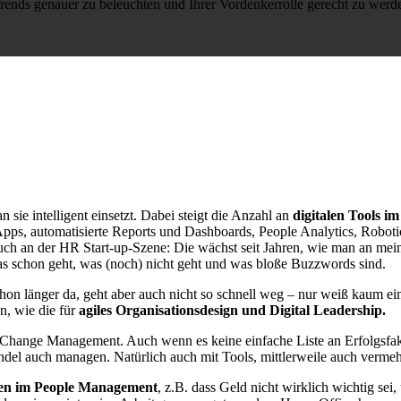
rends genauer zu beleuchten und Ihrer Vordenkerrolle gerecht zu werd
 sie intelligent einsetzt. Dabei steigt die Anzahl an
digitalen Tools 
s, automatisierte Reports und Dashboards, People Analytics, Roboti
auch an der HR Start-up-Szene: Die wächst seit Jahren, wie man an me
as schon geht, was (noch) nicht geht und was bloße Buzzwords sind.
 schon länger da, geht aber auch nicht so schnell weg – nur weiß kaum 
, wie die für
agiles Organisationsdesign und Digital Leadership.
hange Management. Auch wenn es keine einfache Liste an Erfolgsfakt
del auch managen. Natürlich auch mit Tools, mittlerweile auch verme
n im People Management
, z.B. dass Geld nicht wirklich wichtig sei