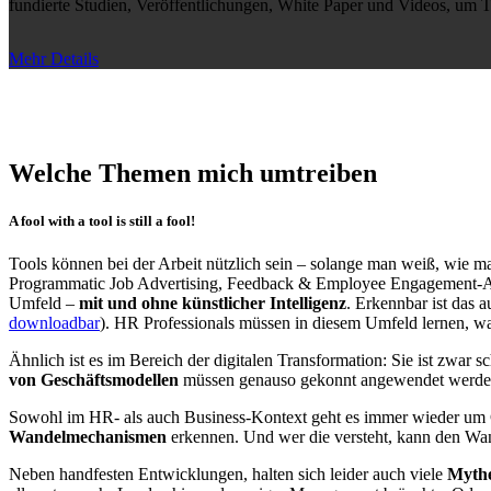
fundierte Studien, Veröffentlichungen, White Paper und Videos, um T
Mehr Details
Welche Themen mich umtreiben
A fool with a tool is still a fool!
Tools können bei der Arbeit nützlich sein – solange man weiß, wie man
Programmatic Job Advertising, Feedback & Employee Engagement-App
Umfeld –
mit und ohne künstlicher Intelligenz
. Erkennbar ist das 
downloadbar
). HR Professionals müssen in diesem Umfeld lernen, w
Ähnlich ist es im Bereich der digitalen Transformation: Sie ist zwar
von Geschäftsmodellen
müssen genauso gekonnt angewendet werden
Sowohl im HR- als auch Business-Kontext geht es immer wieder um C
Wandelmechanismen
erkennen. Und wer die versteht, kann den Wan
Neben handfesten Entwicklungen, halten sich leider auch viele
Mythe