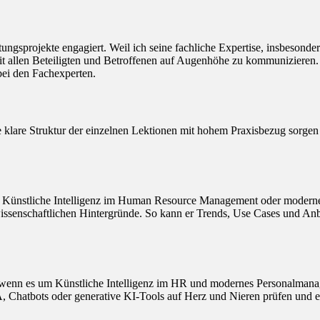
atungsprojekte engagiert. Weil ich seine fachliche Expertise, insbeson
mit allen Beteiligten und Betroffenen auf Augenhöhe zu kommunizieren.
ei den Fachexperten.
 klare Struktur der einzelnen Lektionen mit hohem Praxisbezug sorgen d
 um Künstliche Intelligenz im Human Resource Management oder moderne
nschaftlichen Hintergründe. So kann er Trends, Use Cases und Anbieter
r“, wenn es um Künstliche Intelligenz im HR und modernes Personalmana
, Chatbots oder generative KI-Tools auf Herz und Nieren prüfen und 