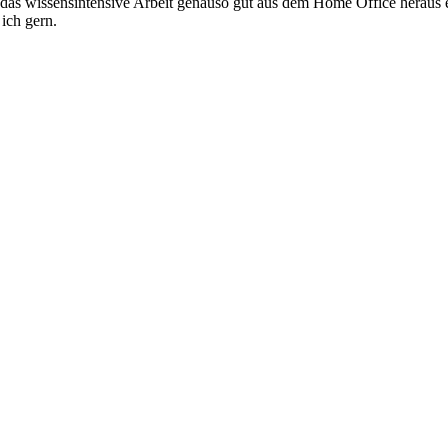
s wissensintensive Arbeit genauso gut aus dem Home Office heraus erl
 ich gern.