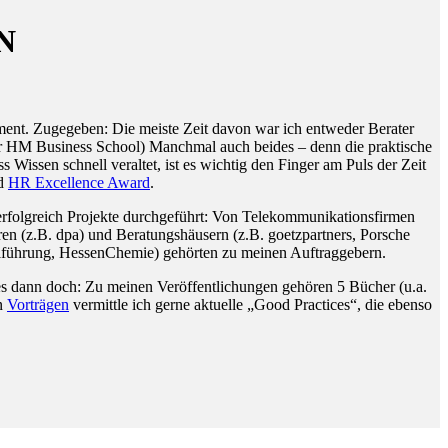
N
ent. Zugegeben: Die meiste Zeit davon war ich entweder Berater
 der HM Business School) Manchmal auch beides – denn die praktische
issen schnell veraltet, ist es wichtig den Finger am Puls der Zeit
d
HR Excellence Award
.
rfolgreich Projekte durchgeführt: Von Telekommunikationsfirmen
en (z.B. dpa) und Beratungshäusern (z.B. goetzpartners, Porsche
alführung, HessenChemie) gehörten zu meinen Auftraggebern.
iges dann doch: Zu meinen Veröffentlichungen gehören 5 Bücher (u.a.
en
Vorträgen
vermittle ich gerne aktuelle „Good Practices“, die ebenso