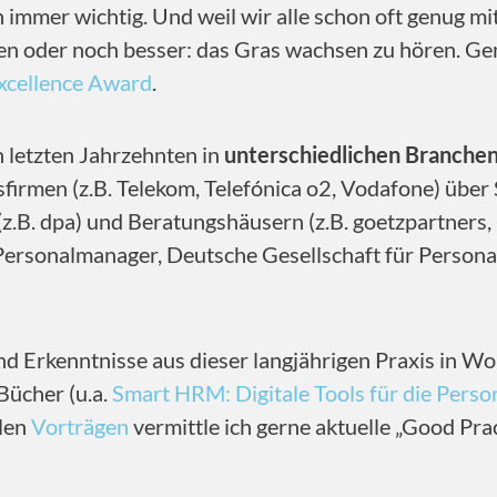
 immer wichtig. Und weil wir alle schon oft genug m
aben oder noch besser: das Gras wachsen zu hören. Ge
xcellence Award
.
n letzten Jahrzehnten in
unterschiedlichen Branchen
irmen (z.B. Telekom, Telefónica o2, Vodafone) über 
(z.B. dpa) und Beratungshäusern (z.B. goetzpartners
 Personalmanager, Deutsche Gesellschaft für Perso
nd Erkenntnisse aus dieser langjährigen Praxis in Wo
Bücher (u.a.
Smart HRM: Digitale Tools für die Perso
elen
Vorträgen
vermittle ich gerne aktuelle „Good Pra