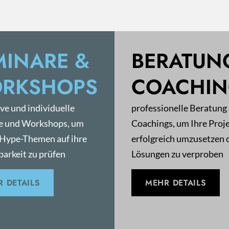
MINARE &
BERATUN
RKSHOPS
COACHI
ive und individuelle
professionelle Beratung
e und Workshops, um
Coachings, um Ihre Proj
 Hype-Themen auf ihre
erfolgreich umzusetzen 
arkeit zu prüfen
Lösungen zu verproben
 DETAILS
MEHR DETAILS