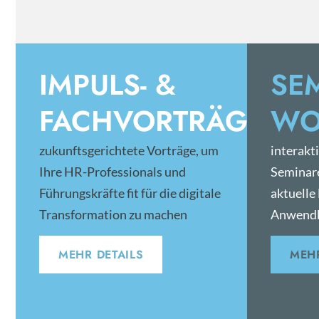
IMPULS- &
SE
FACHVORTRÄGE
WO
zukunftsgerichtete Vorträge, um
interakt
Ihre HR-Professionals und
Seminar
Führungskräfte fit für die digitale
aktuelle
Transformation zu machen
Anwendb
MEHR DETAILS
MEHR