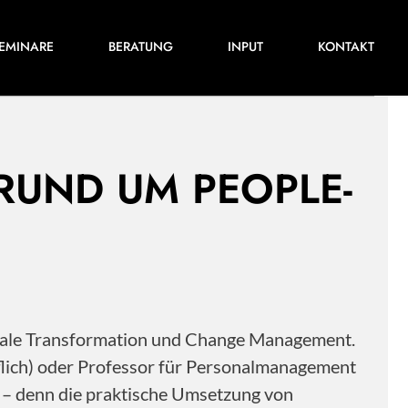
Für ihre nächste Konferenz, ihr nächstes
EMINARE
BERATUNG
INPUT
KONTAKT
Training oder Projekt.
 RUND UM PEOPLE-
itale Transformation und Change Management.
flich) oder Professor für Personalmanagement
s – denn die praktische Umsetzung von