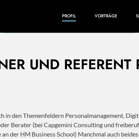
Einblicke in meine Arbeiten und Expertise:
PROFIL
VORTRÄGE
S
Veröffentlichungen, Videos und vieles mehr.
INER UND REFERENT
 ich in den Themenfeldern Personalmanagement, Dig
der Berater (bei Capgemini Consulting und freiberu
ile an der HM Business School) Manchmal auch beide