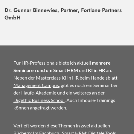
Dr. Gunnar Binnewies, Partner, Fortlane Partners
GmbH
Für HR-Professionals biete ich aktuell
mehrere
Seminare rund um Smart HRM
und
KI in HR
an:
Neben der
Masterclass KI in HR beim Handelsblatt
Management Campus
, gibt es noch ein Seminar bei
der
Haufe-Akademie
und ein weiteres an der
Digethic Business School
. Auch Inhouse-Trainings
können angefragt werden.
Vertieft werden diese Themen in zwei aktuellen
Büchern: Im
Fachbuch
„Smart HRM: Digitale Tools