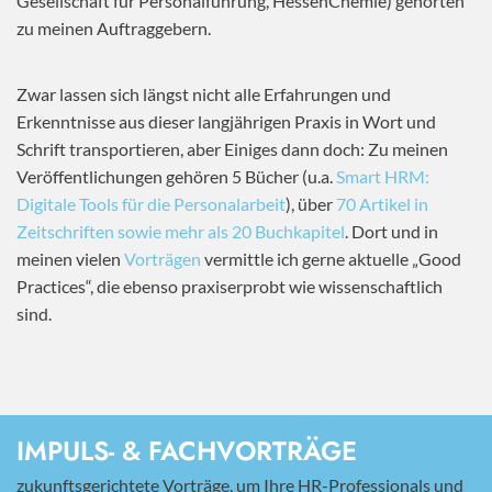
Gesellschaft für Personalführung, HessenChemie) gehörten
zu meinen Auftraggebern.
Zwar lassen sich längst nicht alle Erfahrungen und
Erkenntnisse aus dieser langjährigen Praxis in Wort und
Schrift transportieren, aber Einiges dann doch: Zu meinen
Veröffentlichungen gehören 5 Bücher (u.a.
Smart HRM:
Digitale Tools für die Personalarbeit
), über
70 Artikel in
Zeitschriften sowie mehr als 20 Buchkapitel
. Dort und in
meinen vielen
Vorträgen
vermittle ich gerne aktuelle „Good
Practices“, die ebenso praxiserprobt wie wissenschaftlich
sind.
IMPULS- & FACHVORTRÄGE
zukunftsgerichtete Vorträge, um Ihre HR-Professionals und