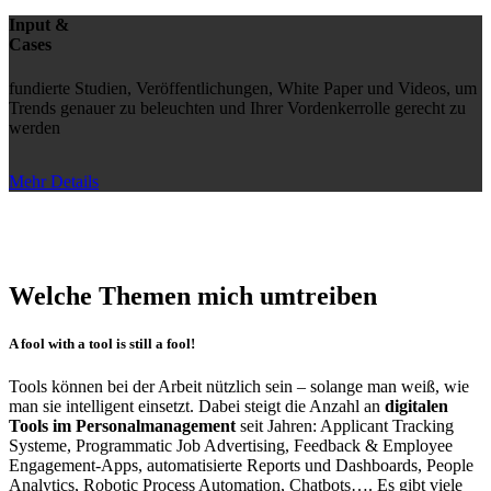
Input &
Cases
fundierte Studien, Veröffentlichungen, White Paper und Videos, um
Trends genauer zu beleuchten und Ihrer Vordenkerrolle gerecht zu
werden
Mehr Details
Welche Themen mich umtreiben
A fool with a tool is still a fool!
Tools können bei der Arbeit nützlich sein – solange man weiß, wie
man sie intelligent einsetzt. Dabei steigt die Anzahl an
digitalen
Tools im Personalmanagement
seit Jahren: Applicant Tracking
Systeme, Programmatic Job Advertising, Feedback & Employee
Engagement-Apps, automatisierte Reports und Dashboards, People
Analytics, Robotic Process Automation, Chatbots…. Es gibt viele