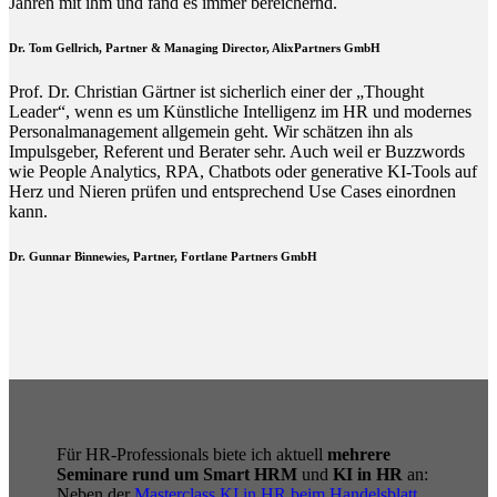
Jahren mit ihm und fand es immer bereichernd.
Dr. Tom Gellrich, Partner & Managing Director, AlixPartners GmbH
Prof. Dr. Christian Gärtner ist sicherlich einer der „Thought
Leader“, wenn es um Künstliche Intelligenz im HR und modernes
Personalmanagement allgemein geht. Wir schätzen ihn als
Impulsgeber, Referent und Berater sehr. Auch weil er Buzzwords
wie People Analytics, RPA, Chatbots oder generative KI-Tools auf
Herz und Nieren prüfen und entsprechend Use Cases einordnen
kann.
Dr. Gunnar Binnewies, Partner, Fortlane Partners GmbH
Für HR-Professionals biete ich aktuell
mehrere
Seminare rund um Smart HRM
und
KI in HR
an:
Neben der
Masterclass KI in HR beim Handelsblatt