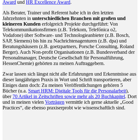
Award
und
HR Excellence Award
.
Als Berater, Trainer und Referent habe ich in den letzten
Jahrzehnten in
unterschiedlichen Branchen mit großen und
kleineren Kunden
erfolgreich Projekte durchgeführt: Von
Telekommunikationsfirmen (z.B. Telekom, Telefónica o2,
Vodafone) über Software- und Technologieanbieter (z.B. Bosch,
SAP, Siemens) bis hin zu Nachrichtenagenturen (z.B. dpa) und
Beratungshäusern (z.B. goetzpartners, Porsche Consulting, Roland
Berger). Auch Non-profit Organisationen (z.B. Bundesverband der
Personalmanager, Deutsche Gesellschaft für Personalführung,
HessenChemie) gehörten zu meinen Auftraggebern.
Zwar lassen sich längst nicht alle Erfahrungen und Erkenntnisse aus
dieser langjährigen Praxis in Wort und Schrift transportieren, aber
Einiges dann doch: Zu meinen Veröffentlichungen gehören 5
Bücher (u.a.
Smart HRM: Digitale Tools für die Personalarbeit
),
über
70 Artikel in Zeitschriften sowie mehr als 20 Buchkapitel
. Dort
und in meinen vielen
Vorträgen
vermittle ich gerne aktuelle „Good
Practices“, die ebenso praxiserprobt wie wissenschaftlich sind.