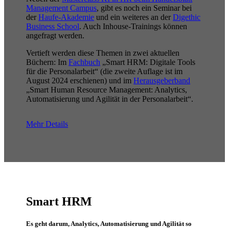
Management Campus
, gibt es noch ein Seminar bei
der
Haufe-Akademie
und ein weiteres an der
Digethic
Business School
. Auch Inhouse-Trainings können
angefragt werden.
Vertieft werden diese Themen in zwei aktuellen
Büchern: Im
Fachbuch
„Smart HRM: Digitale Tools
für die Personalarbeit“ (die zweite Auflage ist im
August 2024 erschienen) und im
Herausgeberband
„Smart Human Resource Management: Analytics,
Automatisierung und Agilität in der Personalarbeit“.
Mehr Details
Smart HRM
Es geht darum, Analytics, Automatisierung und Agilität so