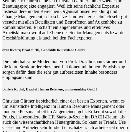
Seit über 10 Jahren habe ich Christian Gärtner immer wieder für
Beratungsprojekte engagiert. Weil ich seine fachliche Expertise,
insbesondere in den Bereichen Organisationsentwicklung und
Change Management, sehr schätze. Und weil er es einfach sehr gut
versteht mit allen Beteiligten und Betroffenen auf Augenhöhe zu
kommunizieren. Er schafft ein angenehmes und effektives
Arbeitsklima sowohl auf Ebene des Senior Managements bzw. der
Geschäftsführung als auch bei den Fachexperten.
Sven Richter, Head of HR,
GoodMills Deutschland
GmbH
Die unterhaltsame Moderation von Prof. Dr. Christian Gärtner und
die klare Struktur der einzelnen Lektionen mit hohem Praxisbezug
sorgen dafür, dass die sehr gut aufbereiteten Inhalte besonders
einprägsam sind
Daniela Kathol, Head of Human Relations, crossconsulting GmbH
Christian Gärtner ist sicherlich einer der besten Experten, wenn es
um Künstliche Intelligenz im Human Resource Management oder
moderne Personalarbeit im Allgemeinen geht. Er kennt sowohl die
Praxis, insbesondere die HR Start-up-Szene im DACH-Raum, als
auch die wissenschaftlichen Hintergründe. So kann er Trends, Use
Cases und Anbieter sehr fundiert einschätzen. Ich arbeite seit über 5