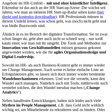
Angebote im HR-Umfeld –
mit und ohne künstlicher Intelligenz
.
Erkennbar ist das auch an der HR Start-up-Szene: Die wächst seit
Jahren, wie man an meinem HR Start-up-Radar sehen kann (
hier
direkt und kostenlos downloadbar
). HR Professionals müssen in
diesem Umfeld lernen, was schon geht, was (noch) nicht geht und
was bloße Buzzwords sind.
Ähnlich ist es im Bereich der digitalen Transformation: Sie ist zwar
schon länger da, geht aber auch nicht so schnell weg – nur weiß
kaum einer, wie man mit ihr umgeht. Die Tools und Methoden zur
Innovation von Geschäftsmodellen
müssen genauso gekonnt
angewendet werden, wie die für
agiles Organisationsdesign und
Digital Leadership.
Sowohl im HR- als auch Business-Kontext geht es immer wieder
um Change Management. Auch wenn es keine einfache Liste an
Erfolgsfaktoren gibt, so lassen sich doch immer wieder bestimmte
Wandelmechanismen
erkennen. Und wer die versteht, kann den
Wandel auch managen. Natürlich auch mit Tools, mittlerweile auch
vermehrt solchen, die den Wandel messbar machen („
Change
Analytics
“).
Neben handfesten Entwicklungen, halten sich leider auch viele
Mythen im People Management
, z.B. dass Geld nicht wirklich
wichtig sei, um Mitarbeitende zu rekrutieren und zu binden. Oder