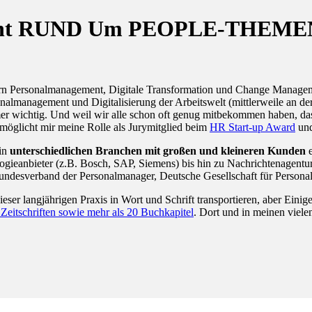
eferent RUND Um PEOPLE-THEME
dern Personalmanagement, Digitale Transformation und Change Managem
sonalmanagement und Digitalisierung der Arbeitswelt (mittlerweile an
wichtig. Und weil wir alle schon oft genug mitbekommen haben, dass W
möglicht mir meine Rolle als Jurymitglied beim
HR Start-up Award
un
 in
unterschiedlichen Branchen mit großen und kleineren Kunden
e
gieanbieter (z.B. Bosch, SAP, Siemens) bis hin zu Nachrichtenagentur
Bundesverband der Personalmanager, Deutsche Gesellschaft für Person
dieser langjährigen Praxis in Wort und Schrift transportieren, aber Ein
n Zeitschriften sowie mehr als 20 Buchkapitel
. Dort und in meinen viel