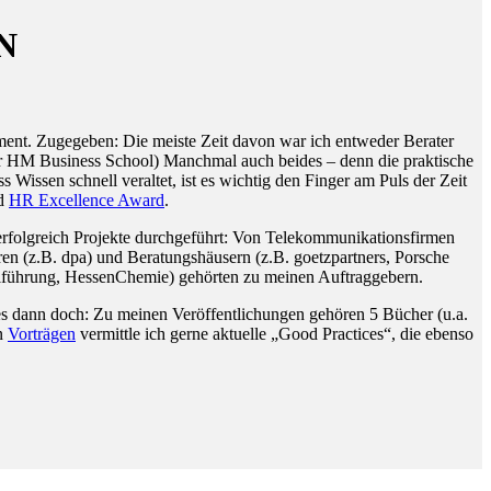
N
ent. Zugegeben: Die meiste Zeit davon war ich entweder Berater
 der HM Business School) Manchmal auch beides – denn die praktische
issen schnell veraltet, ist es wichtig den Finger am Puls der Zeit
d
HR Excellence Award
.
rfolgreich Projekte durchgeführt: Von Telekommunikationsfirmen
en (z.B. dpa) und Beratungshäusern (z.B. goetzpartners, Porsche
alführung, HessenChemie) gehörten zu meinen Auftraggebern.
iges dann doch: Zu meinen Veröffentlichungen gehören 5 Bücher (u.a.
en
Vorträgen
vermittle ich gerne aktuelle „Good Practices“, die ebenso