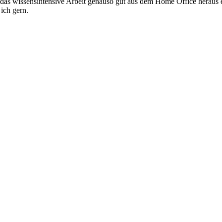
s wissensintensive Arbeit genauso gut aus dem Home Office heraus erl
 ich gern.