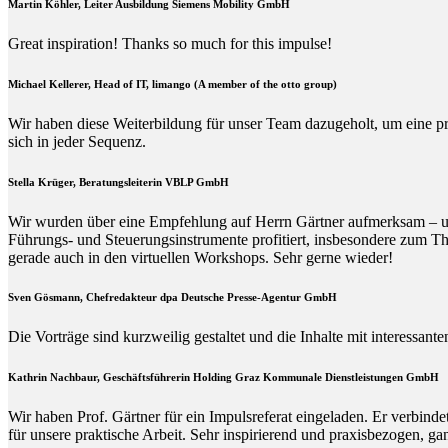
Martin Köhler, Leiter Ausbildung Siemens Mobility GmbH
Great inspiration! Thanks so much for this impulse!
Michael Kellerer, Head of IT, limango (A member of the otto group)
Wir haben diese Weiterbildung für unser Team dazugeholt, um eine p
sich in jeder Sequenz.
Stella Krüger, Beratungsleiterin VBLP GmbH
Wir wurden über eine Empfehlung auf Herrn Gärtner aufmerksam – und 
Führungs- und Steuerungsinstrumente profitiert, insbesondere zum Th
gerade auch in den virtuellen Workshops. Sehr gerne wieder!
Sven Gösmann, Chefredakteur dpa Deutsche Presse-Agentur GmbH
Die Vorträge sind kurzweilig gestaltet und die Inhalte mit interessan
Kathrin Nachbaur, Geschäftsführerin Holding Graz Kommunale Dienstleistungen GmbH
Wir haben Prof. Gärtner für ein Impulsreferat eingeladen. Er verbin
für unsere praktische Arbeit. Sehr inspirierend und praxisbezogen, g