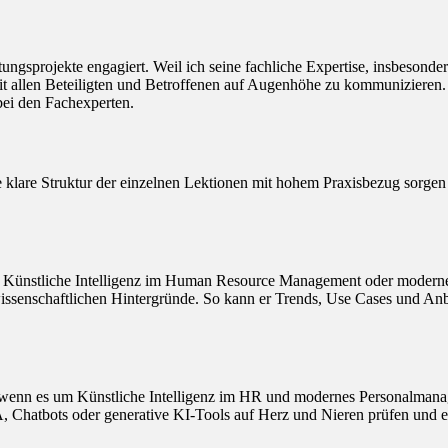
atungsprojekte engagiert. Weil ich seine fachliche Expertise, insbeson
mit allen Beteiligten und Betroffenen auf Augenhöhe zu kommunizieren.
ei den Fachexperten.
 klare Struktur der einzelnen Lektionen mit hohem Praxisbezug sorgen d
 um Künstliche Intelligenz im Human Resource Management oder moderne
nschaftlichen Hintergründe. So kann er Trends, Use Cases und Anbieter
r“, wenn es um Künstliche Intelligenz im HR und modernes Personalmana
, Chatbots oder generative KI-Tools auf Herz und Nieren prüfen und 