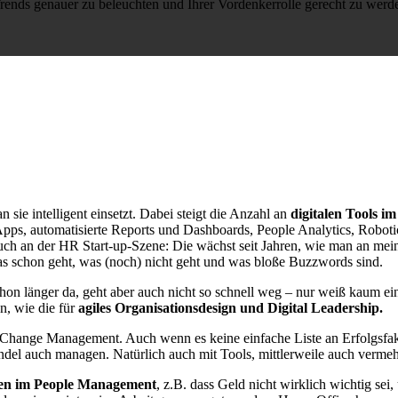
rends genauer zu beleuchten und Ihrer Vordenkerrolle gerecht zu werd
 sie intelligent einsetzt. Dabei steigt die Anzahl an
digitalen Tools 
s, automatisierte Reports und Dashboards, People Analytics, Roboti
auch an der HR Start-up-Szene: Die wächst seit Jahren, wie man an me
as schon geht, was (noch) nicht geht und was bloße Buzzwords sind.
 schon länger da, geht aber auch nicht so schnell weg – nur weiß kaum 
, wie die für
agiles Organisationsdesign und Digital Leadership.
hange Management. Auch wenn es keine einfache Liste an Erfolgsfakt
del auch managen. Natürlich auch mit Tools, mittlerweile auch verme
n im People Management
, z.B. dass Geld nicht wirklich wichtig sei