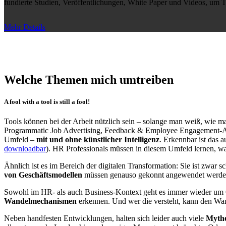
fundierte Studien, Veröffentlichungen, White Paper und Videos, um T
Mehr Details
Welche Themen mich umtreiben
A fool with a tool is still a fool!
Tools können bei der Arbeit nützlich sein – solange man weiß, wie man
Programmatic Job Advertising, Feedback & Employee Engagement-App
Umfeld –
mit und ohne künstlicher Intelligenz
. Erkennbar ist das 
downloadbar
). HR Professionals müssen in diesem Umfeld lernen, w
Ähnlich ist es im Bereich der digitalen Transformation: Sie ist zwar
von Geschäftsmodellen
müssen genauso gekonnt angewendet werden
Sowohl im HR- als auch Business-Kontext geht es immer wieder um C
Wandelmechanismen
erkennen. Und wer die versteht, kann den Wan
Neben handfesten Entwicklungen, halten sich leider auch viele
Mythe