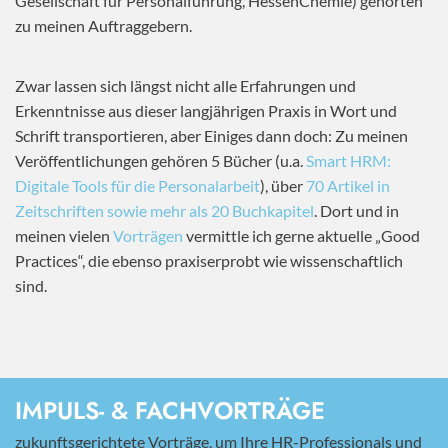
Gesellschaft für Personalführung, HessenChemie) gehörten
zu meinen Auftraggebern.
Zwar lassen sich längst nicht alle Erfahrungen und
Erkenntnisse aus dieser langjährigen Praxis in Wort und
Schrift transportieren, aber Einiges dann doch: Zu meinen
Veröffentlichungen gehören 5 Bücher (u.a.
Smart HRM:
Digitale Tools für die Personalarbeit
), über
70 Artikel in
Zeitschriften sowie mehr als 20 Buchkapitel
. Dort und in
meinen vielen
Vorträgen
vermittle ich gerne aktuelle „Good
Practices“, die ebenso praxiserprobt wie wissenschaftlich
sind.
IMPULS- & FACHVORTRÄGE
zukunftsgerichtete Vorträge, um Ihre HR-Professionals und