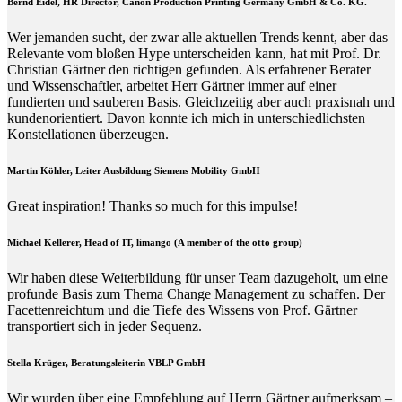
Bernd Eidel, HR Director, Canon Production Printing Germany GmbH & Co. KG.
Wer jemanden sucht, der zwar alle aktuellen Trends kennt, aber das
Relevante vom bloßen Hype unterscheiden kann, hat mit Prof. Dr.
Christian Gärtner den richtigen gefunden. Als erfahrener Berater
und Wissenschaftler, arbeitet Herr Gärtner immer auf einer
fundierten und sauberen Basis. Gleichzeitig aber auch praxisnah und
kundenorientiert. Davon konnte ich mich in unterschiedlichsten
Konstellationen überzeugen.
Martin Köhler, Leiter Ausbildung Siemens Mobility GmbH
Great inspiration! Thanks so much for this impulse!
Michael Kellerer, Head of IT, limango (A member of the otto group)
Wir haben diese Weiterbildung für unser Team dazugeholt, um eine
profunde Basis zum Thema Change Management zu schaffen. Der
Facettenreichtum und die Tiefe des Wissens von Prof. Gärtner
transportiert sich in jeder Sequenz.
Stella Krüger, Beratungsleiterin VBLP GmbH
Wir wurden über eine Empfehlung auf Herrn Gärtner aufmerksam –