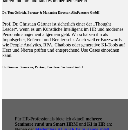
Jahren mit ihm und fand es immer bereichernd.
Dr. Tom Gellrich, Partner & Managing Director, AlixPartners GmbH
Prof. Dr. Christian Gärtner ist sicherlich einer der „Thought
Leader“, wenn es um Künstliche Intelligenz im HR und modernes
Personalmanagement allgemein geht. Wir schätzen ihn als
Impulsgeber, Referent und Berater sehr. Auch weil er Buzzwords
wie People Analytics, RPA, Chatbots oder generative KI-Tools auf
Herz und Nieren prüfen und entsprechend Use Cases einordnen
kann.
Dr. Gunnar Binnewies, Partner, Fortlane Partners GmbH
Für HR-Professionals biete ich aktuell
mehrere
Seminare rund um Smart HRM
und
KI in HR
an:
Neben der
Masterclass KI in HR beim Handelsblatt