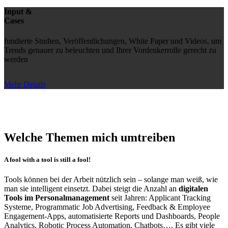
Input &
Cases
fundierte Studien, Veröffentlichungen, White Paper und Videos, um
Trends genauer zu beleuchten und Ihrer Vordenkerrolle gerecht zu
werden
Mehr Details
Welche Themen mich umtreiben
A fool with a tool is still a fool!
Tools können bei der Arbeit nützlich sein – solange man weiß, wie
man sie intelligent einsetzt. Dabei steigt die Anzahl an
digitalen
Tools im Personalmanagement
seit Jahren: Applicant Tracking
Systeme, Programmatic Job Advertising, Feedback & Employee
Engagement-Apps, automatisierte Reports und Dashboards, People
Analytics, Robotic Process Automation, Chatbots…. Es gibt viele