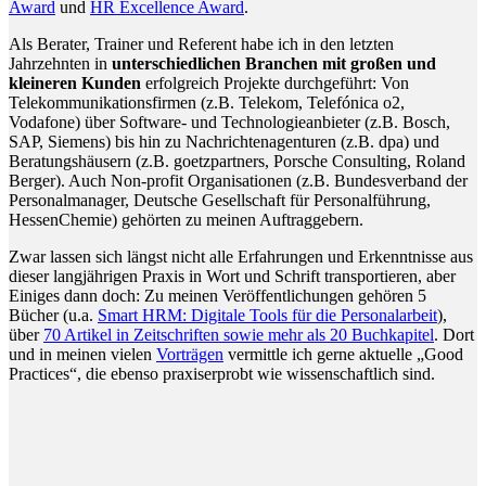
Award
und
HR Excellence Award
.
Als Berater, Trainer und Referent habe ich in den letzten
Jahrzehnten in
unterschiedlichen Branchen mit großen und
kleineren Kunden
erfolgreich Projekte durchgeführt: Von
Telekommunikationsfirmen (z.B. Telekom, Telefónica o2,
Vodafone) über Software- und Technologieanbieter (z.B. Bosch,
SAP, Siemens) bis hin zu Nachrichtenagenturen (z.B. dpa) und
Beratungshäusern (z.B. goetzpartners, Porsche Consulting, Roland
Berger). Auch Non-profit Organisationen (z.B. Bundesverband der
Personalmanager, Deutsche Gesellschaft für Personalführung,
HessenChemie) gehörten zu meinen Auftraggebern.
Zwar lassen sich längst nicht alle Erfahrungen und Erkenntnisse aus
dieser langjährigen Praxis in Wort und Schrift transportieren, aber
Einiges dann doch: Zu meinen Veröffentlichungen gehören 5
Bücher (u.a.
Smart HRM: Digitale Tools für die Personalarbeit
),
über
70 Artikel in Zeitschriften sowie mehr als 20 Buchkapitel
. Dort
und in meinen vielen
Vorträgen
vermittle ich gerne aktuelle „Good
Practices“, die ebenso praxiserprobt wie wissenschaftlich sind.