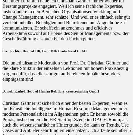
Seit über 10 Jahren habe ich Christian Gärtner immer wieder für
Beratungsprojekte engagiert. Weil ich seine fachliche Expertise,
insbesondere in den Bereichen Organisationsentwicklung und
Change Management, sehr schätze. Und weil er es einfach sehr gut
versteht mit allen Beteiligten und Betroffenen auf Augenhöhe zu
kommunizieren. Er schafft ein angenehmes und effektives
Arbeitsklima sowohl auf Ebene des Senior Managements bzw. der
Geschäftsführung als auch bei den Fachexperten.
Sven Richter, Head of HR,
GoodMills Deutschland
GmbH
Die unterhaltsame Moderation von Prof. Dr. Christian Gärtner und
die klare Struktur der einzelnen Lektionen mit hohem Praxisbezug
sorgen dafür, dass die sehr gut aufbereiteten Inhalte besonders
einprägsam sind
Daniela Kathol, Head of Human Relations, crossconsulting GmbH
Christian Gärtner ist sicherlich einer der besten Experten, wenn es
um Künstliche Intelligenz im Human Resource Management oder
moderne Personalarbeit im Allgemeinen geht. Er kennt sowohl die
Praxis, insbesondere die HR Start-up-Szene im DACH-Raum, als
auch die wissenschaftlichen Hintergründe. So kann er Trends, Use
Cases und Anbieter sehr fundiert einschätzen. Ich arbeite seit über 5