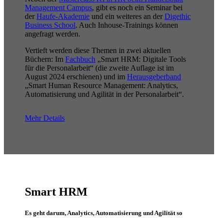
Management Campus
, gibt es noch ein Seminar bei
der
Haufe-Akademie
und ein weiteres an der
Digethic
Business School
. Auch Inhouse-Trainings können
angefragt werden.
Vertieft werden diese Themen in zwei aktuellen
Büchern: Im
Fachbuch
„Smart HRM: Digitale Tools
für die Personalarbeit“ (die zweite Auflage ist im
August 2024 erschienen) und im
Herausgeberband
„Smart Human Resource Management: Analytics,
Automatisierung und Agilität in der Personalarbeit“.
Mehr Details
Smart HRM
Es geht darum, Analytics, Automatisierung und Agilität so