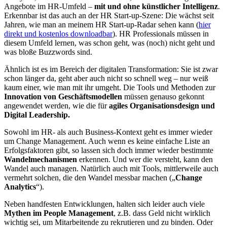
Angebote im HR-Umfeld –
mit und ohne künstlicher Intelligenz
.
Erkennbar ist das auch an der HR Start-up-Szene: Die wächst seit
Jahren, wie man an meinem HR Start-up-Radar sehen kann (
hier
direkt und kostenlos downloadbar
). HR Professionals müssen in
diesem Umfeld lernen, was schon geht, was (noch) nicht geht und
was bloße Buzzwords sind.
Ähnlich ist es im Bereich der digitalen Transformation: Sie ist zwar
schon länger da, geht aber auch nicht so schnell weg – nur weiß
kaum einer, wie man mit ihr umgeht. Die Tools und Methoden zur
Innovation von Geschäftsmodellen
müssen genauso gekonnt
angewendet werden, wie die für
agiles Organisationsdesign und
Digital Leadership.
Sowohl im HR- als auch Business-Kontext geht es immer wieder
um Change Management. Auch wenn es keine einfache Liste an
Erfolgsfaktoren gibt, so lassen sich doch immer wieder bestimmte
Wandelmechanismen
erkennen. Und wer die versteht, kann den
Wandel auch managen. Natürlich auch mit Tools, mittlerweile auch
vermehrt solchen, die den Wandel messbar machen („
Change
Analytics
“).
Neben handfesten Entwicklungen, halten sich leider auch viele
Mythen im People Management
, z.B. dass Geld nicht wirklich
wichtig sei, um Mitarbeitende zu rekrutieren und zu binden. Oder