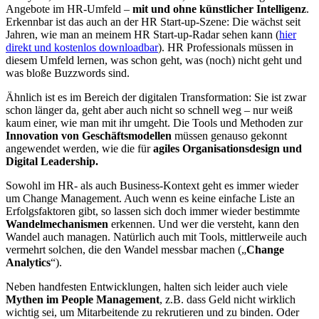
Angebote im HR-Umfeld –
mit und ohne künstlicher Intelligenz
.
Erkennbar ist das auch an der HR Start-up-Szene: Die wächst seit
Jahren, wie man an meinem HR Start-up-Radar sehen kann (
hier
direkt und kostenlos downloadbar
). HR Professionals müssen in
diesem Umfeld lernen, was schon geht, was (noch) nicht geht und
was bloße Buzzwords sind.
Ähnlich ist es im Bereich der digitalen Transformation: Sie ist zwar
schon länger da, geht aber auch nicht so schnell weg – nur weiß
kaum einer, wie man mit ihr umgeht. Die Tools und Methoden zur
Innovation von Geschäftsmodellen
müssen genauso gekonnt
angewendet werden, wie die für
agiles Organisationsdesign und
Digital Leadership.
Sowohl im HR- als auch Business-Kontext geht es immer wieder
um Change Management. Auch wenn es keine einfache Liste an
Erfolgsfaktoren gibt, so lassen sich doch immer wieder bestimmte
Wandelmechanismen
erkennen. Und wer die versteht, kann den
Wandel auch managen. Natürlich auch mit Tools, mittlerweile auch
vermehrt solchen, die den Wandel messbar machen („
Change
Analytics
“).
Neben handfesten Entwicklungen, halten sich leider auch viele
Mythen im People Management
, z.B. dass Geld nicht wirklich
wichtig sei, um Mitarbeitende zu rekrutieren und zu binden. Oder