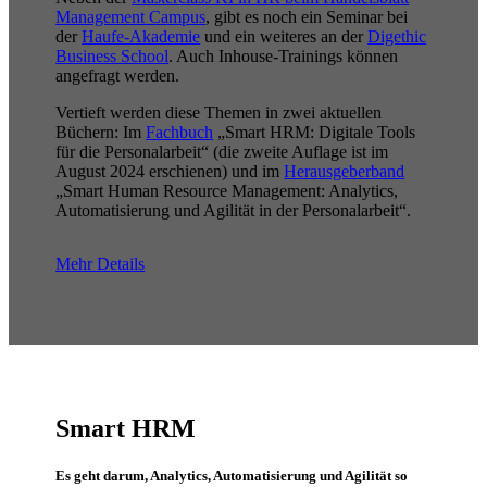
Management Campus
, gibt es noch ein Seminar bei
der
Haufe-Akademie
und ein weiteres an der
Digethic
Business School
. Auch Inhouse-Trainings können
angefragt werden.
Vertieft werden diese Themen in zwei aktuellen
Büchern: Im
Fachbuch
„Smart HRM: Digitale Tools
für die Personalarbeit“ (die zweite Auflage ist im
August 2024 erschienen) und im
Herausgeberband
„Smart Human Resource Management: Analytics,
Automatisierung und Agilität in der Personalarbeit“.
Mehr Details
Smart HRM
Es geht darum, Analytics, Automatisierung und Agilität so