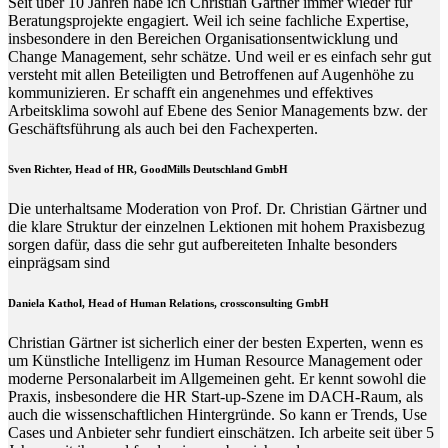
Seit über 10 Jahren habe ich Christian Gärtner immer wieder für
Beratungsprojekte engagiert. Weil ich seine fachliche Expertise,
insbesondere in den Bereichen Organisationsentwicklung und
Change Management, sehr schätze. Und weil er es einfach sehr gut
versteht mit allen Beteiligten und Betroffenen auf Augenhöhe zu
kommunizieren. Er schafft ein angenehmes und effektives
Arbeitsklima sowohl auf Ebene des Senior Managements bzw. der
Geschäftsführung als auch bei den Fachexperten.
Sven Richter, Head of HR,
GoodMills Deutschland
GmbH
Die unterhaltsame Moderation von Prof. Dr. Christian Gärtner und
die klare Struktur der einzelnen Lektionen mit hohem Praxisbezug
sorgen dafür, dass die sehr gut aufbereiteten Inhalte besonders
einprägsam sind
Daniela Kathol, Head of Human Relations, crossconsulting GmbH
Christian Gärtner ist sicherlich einer der besten Experten, wenn es
um Künstliche Intelligenz im Human Resource Management oder
moderne Personalarbeit im Allgemeinen geht. Er kennt sowohl die
Praxis, insbesondere die HR Start-up-Szene im DACH-Raum, als
auch die wissenschaftlichen Hintergründe. So kann er Trends, Use
Cases und Anbieter sehr fundiert einschätzen. Ich arbeite seit über 5