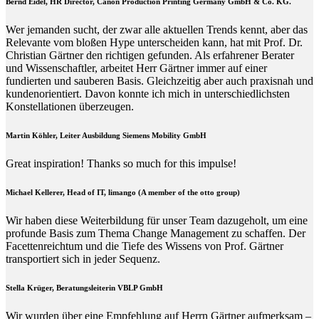
Bernd Eidel, HR Director, Canon Production Printing Germany GmbH & Co. KG.
Wer jemanden sucht, der zwar alle aktuellen Trends kennt, aber das
Relevante vom bloßen Hype unterscheiden kann, hat mit Prof. Dr.
Christian Gärtner den richtigen gefunden. Als erfahrener Berater
und Wissenschaftler, arbeitet Herr Gärtner immer auf einer
fundierten und sauberen Basis. Gleichzeitig aber auch praxisnah und
kundenorientiert. Davon konnte ich mich in unterschiedlichsten
Konstellationen überzeugen.
Martin Köhler, Leiter Ausbildung Siemens Mobility GmbH
Great inspiration! Thanks so much for this impulse!
Michael Kellerer, Head of IT, limango (A member of the otto group)
Wir haben diese Weiterbildung für unser Team dazugeholt, um eine
profunde Basis zum Thema Change Management zu schaffen. Der
Facettenreichtum und die Tiefe des Wissens von Prof. Gärtner
transportiert sich in jeder Sequenz.
Stella Krüger, Beratungsleiterin VBLP GmbH
Wir wurden über eine Empfehlung auf Herrn Gärtner aufmerksam –