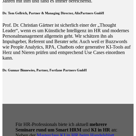
Jahren mit ihm und fand es immer bereichernd.
Dr. Tom Gellrich, Partner & Managing Director, AlixPartners GmbH
Prof. Dr. Christian Gärtner ist sicherlich einer der „Thought
Leader“, wenn es um Künstliche Intelligenz im HR und modernes
Personalmanagement allgemein geht. Wir schätzen ihn als
Impulsgeber, Referent und Berater sehr. Auch weil er Buzzwords
wie People Analytics, RPA, Chatbots oder generative KI-Tools auf
Herz und Nieren prüfen und entsprechend Use Cases einordnen
kann.
Dr. Gunnar Binnewies, Partner, Fortlane Partners GmbH
Für HR-Professionals biete ich aktuell
mehrere
Seminare rund um Smart HRM
und
KI in HR
an:
Neben der
Masterclass KI in HR beim Handelsblatt