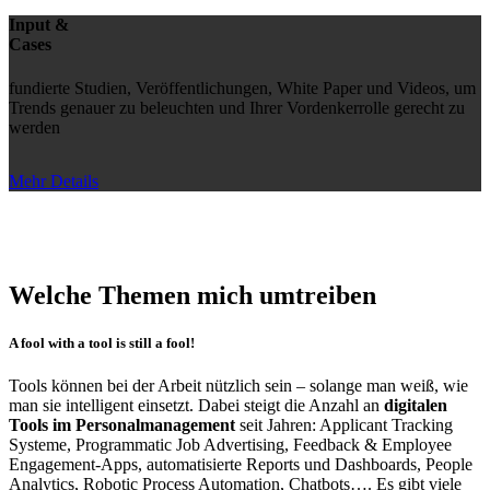
Input &
Cases
fundierte Studien, Veröffentlichungen, White Paper und Videos, um
Trends genauer zu beleuchten und Ihrer Vordenkerrolle gerecht zu
werden
Mehr Details
Welche Themen mich umtreiben
A fool with a tool is still a fool!
Tools können bei der Arbeit nützlich sein – solange man weiß, wie
man sie intelligent einsetzt. Dabei steigt die Anzahl an
digitalen
Tools im Personalmanagement
seit Jahren: Applicant Tracking
Systeme, Programmatic Job Advertising, Feedback & Employee
Engagement-Apps, automatisierte Reports und Dashboards, People
Analytics, Robotic Process Automation, Chatbots…. Es gibt viele