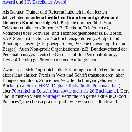
Award
und
HR Excellence Award
.
Als Berater, Trainer und Referent habe ich in den letzten
Jahrzehnten in
unterschiedlichen Branchen mit großen und
kleineren Kunden
erfolgreich Projekte durchgeführt: Von
Telekommunikationsfirmen (z.B. Telekom, Telefónica o2,
Vodafone) über Software- und Technologieanbieter (z.B. Bosch,
SAP, Siemens) bis hin zu Nachrichtenagenturen (z.B. dpa) und
Beratungshäusern (z.B. goetzpartners, Porsche Consulting, Roland
Berger). Auch Non-profit Organisationen (z.B. Bundesverband der
Personalmanager, Deutsche Gesellschaft für Personalführung,
HessenChemie) gehörten zu meinen Auftraggebern.
Zwar lassen sich längst nicht alle Erfahrungen und Erkenntnisse aus
dieser langjährigen Praxis in Wort und Schrift transportieren, aber
Einiges dann doch: Zu meinen Veröffentlichungen gehören 5
Bücher (u.a.
Smart HRM: Digitale Tools für die Personalarbeit
),
über
70 Artikel in Zeitschriften sowie mehr als 20 Buchkapitel
. Dort
und in meinen vielen
Vorträgen
vermittle ich gerne aktuelle „Good
Practices“, die ebenso praxiserprobt wie wissenschaftlich sind.