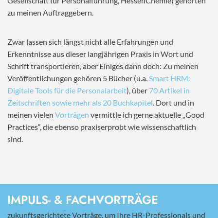
Gesellschaft für Personalführung, HessenChemie) gehörten
zu meinen Auftraggebern.
Zwar lassen sich längst nicht alle Erfahrungen und
Erkenntnisse aus dieser langjährigen Praxis in Wort und
Schrift transportieren, aber Einiges dann doch: Zu meinen
Veröffentlichungen gehören 5 Bücher (u.a.
Smart HRM:
Digitale Tools für die Personalarbeit
), über
70 Artikel in
Zeitschriften sowie mehr als 20 Buchkapitel
. Dort und in
meinen vielen
Vorträgen
vermittle ich gerne aktuelle „Good
Practices“, die ebenso praxiserprobt wie wissenschaftlich
sind.
IMPULS- & FACHVORTRÄGE
zukunftsgerichtete Vorträge, um Ihre HR-Professionals und