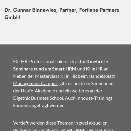
Dr. Gunnar Binnewies, Partner, Fortlane Partners
GmbH
Für HR-Professionals biete ich aktuell
mehrere
Seminare rund um Smart HRM
und
KI in HR
an:
Neben der
Masterclass KI in HR beim Handelsblatt
Management Campus
, gibt es noch ein Seminar bei
der
Haufe-Akademie
und ein weiteres an der
Digethic Business School
. Auch Inhouse-Trainings
können angefragt werden.
Vertieft werden diese Themen in zwei aktuellen
Büchern: Im
Fachbuch
„Smart HRM: Digitale Tools