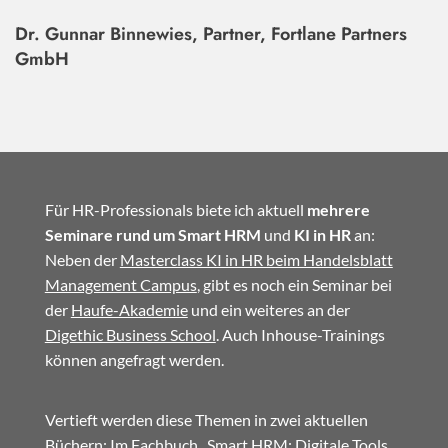
Dr. Gunnar Binnewies, Partner, Fortlane Partners
GmbH
Für HR-Professionals biete ich aktuell
mehrere
Seminare rund um Smart HRM
und
KI in HR
an:
Neben der
Masterclass KI in HR beim Handelsblatt
Management Campus
, gibt es noch ein Seminar bei
der
Haufe-Akademie
und ein weiteres an der
Digethic Business School
. Auch Inhouse-Trainings
können angefragt werden.
Vertieft werden diese Themen in zwei aktuellen
Büchern: Im
Fachbuch
„Smart HRM: Digitale Tools