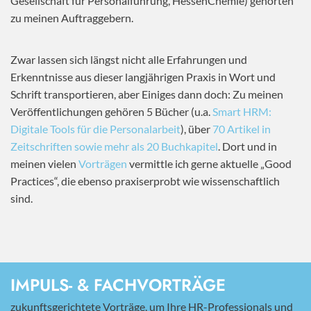
Gesellschaft für Personalführung, HessenChemie) gehörten
zu meinen Auftraggebern.
Zwar lassen sich längst nicht alle Erfahrungen und
Erkenntnisse aus dieser langjährigen Praxis in Wort und
Schrift transportieren, aber Einiges dann doch: Zu meinen
Veröffentlichungen gehören 5 Bücher (u.a.
Smart HRM:
Digitale Tools für die Personalarbeit
), über
70 Artikel in
Zeitschriften sowie mehr als 20 Buchkapitel
. Dort und in
meinen vielen
Vorträgen
vermittle ich gerne aktuelle „Good
Practices“, die ebenso praxiserprobt wie wissenschaftlich
sind.
IMPULS- & FACHVORTRÄGE
zukunftsgerichtete Vorträge, um Ihre HR-Professionals und