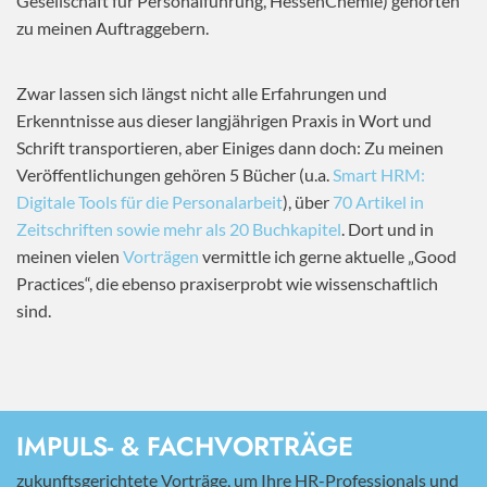
Gesellschaft für Personalführung, HessenChemie) gehörten
zu meinen Auftraggebern.
Zwar lassen sich längst nicht alle Erfahrungen und
Erkenntnisse aus dieser langjährigen Praxis in Wort und
Schrift transportieren, aber Einiges dann doch: Zu meinen
Veröffentlichungen gehören 5 Bücher (u.a.
Smart HRM:
Digitale Tools für die Personalarbeit
), über
70 Artikel in
Zeitschriften sowie mehr als 20 Buchkapitel
. Dort und in
meinen vielen
Vorträgen
vermittle ich gerne aktuelle „Good
Practices“, die ebenso praxiserprobt wie wissenschaftlich
sind.
IMPULS- & FACHVORTRÄGE
zukunftsgerichtete Vorträge, um Ihre HR-Professionals und