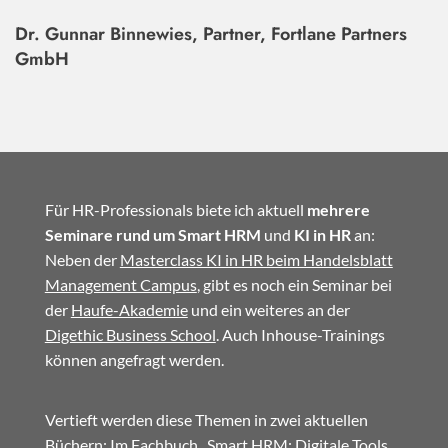
Dr. Gunnar Binnewies, Partner, Fortlane Partners
GmbH
Für HR-Professionals biete ich aktuell
mehrere
Seminare rund um Smart HRM
und
KI in HR
an:
Neben der
Masterclass KI in HR beim Handelsblatt
Management Campus
, gibt es noch ein Seminar bei
der
Haufe-Akademie
und ein weiteres an der
Digethic Business School
. Auch Inhouse-Trainings
können angefragt werden.
Vertieft werden diese Themen in zwei aktuellen
Büchern: Im
Fachbuch
„Smart HRM: Digitale Tools