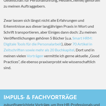
Gesellschaft für Personalführung, HessenChemie) gehörten
zu meinen Auftraggebern.
Zwar lassen sich längst nicht alle Erfahrungen und
Erkenntnisse aus dieser langjährigen Praxis in Wort und
Schrift transportieren, aber Einiges dann doch: Zu meinen
Veröffentlichungen gehören 5 Bücher (u.a.
Smart HRM:
Digitale Tools für die Personalarbeit
), über
70 Artikel in
Zeitschriften sowie mehr als 20 Buchkapitel
. Dort und in
meinen vielen
Vorträgen
vermittle ich gerne aktuelle „Good
Practices“, die ebenso praxiserprobt wie wissenschaftlich
sind.
IMPULS- & FACHVORTRÄGE
zukunftsgerichtete Vorträge, um Ihre HR-Professionals und