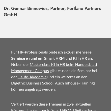
Dr. Gunnar Binnewies, Partner, Fortlane Partners
GmbH
Für HR-Professionals biete ich aktuell
mehrere
Seminare rund um Smart HRM
und
KI in HR
an:
Neben der
Masterclass KI in HR beim Handelsblatt
Management Campus
, gibt es noch ein Seminar bei
der
Haufe-Akademie
und ein weiteres an der
Digethic Business School
. Auch Inhouse-Trainings
können angefragt werden.
Vertieft werden diese Themen in zwei aktuellen
Büchern: Im
Fachbuch
„Smart HRM: Digitale Tools