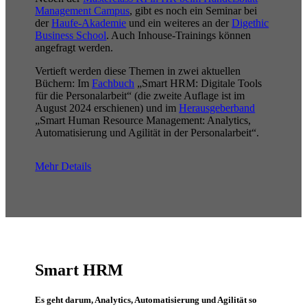
Management Campus
, gibt es noch ein Seminar bei
der
Haufe-Akademie
und ein weiteres an der
Digethic
Business School
. Auch Inhouse-Trainings können
angefragt werden.
Vertieft werden diese Themen in zwei aktuellen
Büchern: Im
Fachbuch
„Smart HRM: Digitale Tools
für die Personalarbeit“ (die zweite Auflage ist im
August 2024 erschienen) und im
Herausgeberband
„Smart Human Resource Management: Analytics,
Automatisierung und Agilität in der Personalarbeit“.
Mehr Details
Smart HRM
Es geht darum, Analytics, Automatisierung und Agilität so