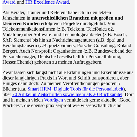
Award
und
HR Excellence Award
.
Als Berater, Trainer und Referent habe ich in den letzten
Jahrzehnten in
unterschiedlichen Branchen mit großen und
kleineren Kunden
erfolgreich Projekte durchgeführt: Von
Telekommunikationsfirmen (z.B. Telekom, Telefónica o2,
Vodafone) über Software- und Technologieanbieter (z.B. Bosch,
SAP, Siemens) bis hin zu Nachrichtenagenturen (z.B. dpa) und
Beratungshäusern (z.B. goetzpartners, Porsche Consulting, Roland
Berger). Auch Non-profit Organisationen (z.B. Bundesverband der
Personalmanager, Deutsche Gesellschaft für Personalführung,
HessenChemie) gehörten zu meinen Auftraggebern.
Zwar lassen sich längst nicht alle Erfahrungen und Erkenntnisse aus
dieser langjährigen Praxis in Wort und Schrift transportieren, aber
Einiges dann doch: Zu meinen Veröffentlichungen gehören 5
Bücher (u.a.
Smart HRM: Digitale Tools für die Personalarbeit
),
über
70 Artikel in Zeitschriften sowie mehr als 20 Buchkapitel
. Dort
und in meinen vielen
Vorträgen
vermittle ich gerne aktuelle „Good
Practices“, die ebenso praxiserprobt wie wissenschaftlich sind.