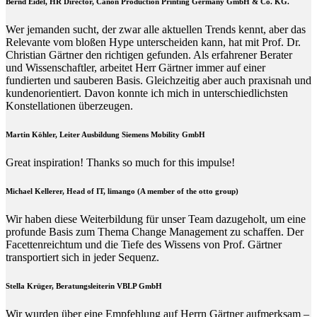
Bernd Eidel, HR Director, Canon Production Printing Germany GmbH & Co. KG.
Wer jemanden sucht, der zwar alle aktuellen Trends kennt, aber das
Relevante vom bloßen Hype unterscheiden kann, hat mit Prof. Dr.
Christian Gärtner den richtigen gefunden. Als erfahrener Berater
und Wissenschaftler, arbeitet Herr Gärtner immer auf einer
fundierten und sauberen Basis. Gleichzeitig aber auch praxisnah und
kundenorientiert. Davon konnte ich mich in unterschiedlichsten
Konstellationen überzeugen.
Martin Köhler, Leiter Ausbildung Siemens Mobility GmbH
Great inspiration! Thanks so much for this impulse!
Michael Kellerer, Head of IT, limango (A member of the otto group)
Wir haben diese Weiterbildung für unser Team dazugeholt, um eine
profunde Basis zum Thema Change Management zu schaffen. Der
Facettenreichtum und die Tiefe des Wissens von Prof. Gärtner
transportiert sich in jeder Sequenz.
Stella Krüger, Beratungsleiterin VBLP GmbH
Wir wurden über eine Empfehlung auf Herrn Gärtner aufmerksam –