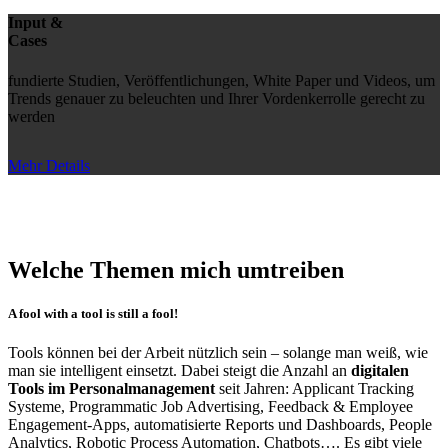
Input &
Cases
fundierte Studien, Veröffentlichungen, White Paper und Videos, um
Trends genauer zu beleuchten und Ihrer Vordenkerrolle gerecht zu
werden
Mehr Details
Welche Themen mich umtreiben
A fool with a tool is still a fool!
Tools können bei der Arbeit nützlich sein – solange man weiß, wie
man sie intelligent einsetzt. Dabei steigt die Anzahl an
digitalen
Tools im Personalmanagement
seit Jahren: Applicant Tracking
Systeme, Programmatic Job Advertising, Feedback & Employee
Engagement-Apps, automatisierte Reports und Dashboards, People
Analytics, Robotic Process Automation, Chatbots…. Es gibt viele