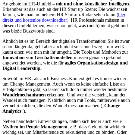
Angebote im HR-Umfeld –
mit und ohne künstlicher Intelligenz
.
Erkennbar ist das auch an der HR Start-up-Szene: Die wächst seit
Jahren, wie man an meinem HR Start-up-Radar sehen kann (
hier
direkt und kostenlos downloadbar
). HR Professionals müssen in
diesem Umfeld lernen, was schon geht, was (noch) nicht geht und
was bloße Buzzwords sind.
Ähnlich ist es im Bereich der digitalen Transformation: Sie ist zwar
schon länger da, geht aber auch nicht so schnell weg – nur weiß
kaum einer, wie man mit ihr umgeht. Die Tools und Methoden zur
Innovation von Geschäftsmodellen
müssen genauso gekonnt
angewendet werden, wie die für
agiles Organisationsdesign und
Digital Leadership.
Sowohl im HR- als auch Business-Kontext geht es immer wieder
um Change Management. Auch wenn es keine einfache Liste an
Erfolgsfaktoren gibt, so lassen sich doch immer wieder bestimmte
Wandelmechanismen
erkennen. Und wer die versteht, kann den
Wandel auch managen. Natürlich auch mit Tools, mittlerweile auch
vermehrt solchen, die den Wandel messbar machen („
Change
Analytics
“).
Neben handfesten Entwicklungen, halten sich leider auch viele
Mythen im People Management
, z.B. dass Geld nicht wirklich
wichtig sei, um Mitarbeitende zu rekrutieren und zu binden. Oder