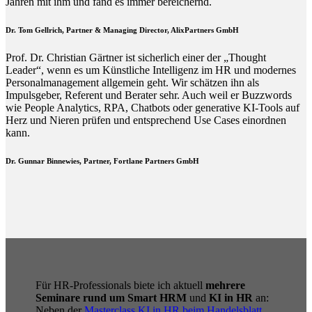
Jahren mit ihm und fand es immer bereichernd.
Dr. Tom Gellrich, Partner & Managing Director, AlixPartners GmbH
Prof. Dr. Christian Gärtner ist sicherlich einer der „Thought
Leader“, wenn es um Künstliche Intelligenz im HR und modernes
Personalmanagement allgemein geht. Wir schätzen ihn als
Impulsgeber, Referent und Berater sehr. Auch weil er Buzzwords
wie People Analytics, RPA, Chatbots oder generative KI-Tools auf
Herz und Nieren prüfen und entsprechend Use Cases einordnen
kann.
Dr. Gunnar Binnewies, Partner, Fortlane Partners GmbH
Für HR-Professionals biete ich aktuell
mehrere
Seminare rund um Smart HRM
und
KI in HR
an:
Neben der
Masterclass KI in HR beim Handelsblatt