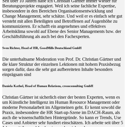
Seit über 10 Jahren habe ich Christian Gärtner immer wieder für
Beratungsprojekte engagiert. Weil ich seine fachliche Expertise,
insbesondere in den Bereichen Organisationsentwicklung und
Change Management, sehr schätze. Und weil er es einfach sehr gut
versteht mit allen Beteiligten und Betroffenen auf Augenhöhe zu
kommunizieren. Er schafft ein angenehmes und effektives
Arbeitsklima sowohl auf Ebene des Senior Managements bzw. der
Geschäftsführung als auch bei den Fachexperten.
Sven Richter, Head of HR,
GoodMills Deutschland
GmbH
Die unterhaltsame Moderation von Prof. Dr. Christian Gärtner und
die klare Struktur der einzelnen Lektionen mit hohem Praxisbezug
sorgen dafür, dass die sehr gut aufbereiteten Inhalte besonders
einprägsam sind
Daniela Kathol, Head of Human Relations, crossconsulting GmbH
Christian Gärtner ist sicherlich einer der besten Experten, wenn es
um Künstliche Intelligenz im Human Resource Management oder
moderne Personalarbeit im Allgemeinen geht. Er kennt sowohl die
Praxis, insbesondere die HR Start-up-Szene im DACH-Raum, als
auch die wissenschaftlichen Hintergründe. So kann er Trends, Use
Cases und Anbieter sehr fundiert einschätzen. Ich arbeite seit über 5