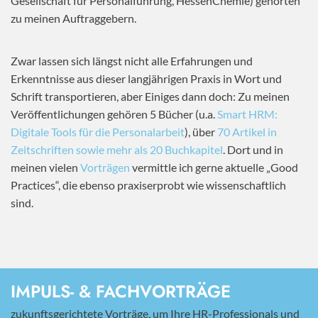
Gesellschaft für Personalführung, HessenChemie) gehörten
zu meinen Auftraggebern.
Zwar lassen sich längst nicht alle Erfahrungen und
Erkenntnisse aus dieser langjährigen Praxis in Wort und
Schrift transportieren, aber Einiges dann doch: Zu meinen
Veröffentlichungen gehören 5 Bücher (u.a.
Smart HRM:
Digitale Tools für die Personalarbeit
), über
70 Artikel in
Zeitschriften sowie mehr als 20 Buchkapitel
. Dort und in
meinen vielen
Vorträgen
vermittle ich gerne aktuelle „Good
Practices“, die ebenso praxiserprobt wie wissenschaftlich
sind.
IMPULS- & FACHVORTRÄGE
zukunftsgerichtete Vorträge, um Ihre HR-Professionals und