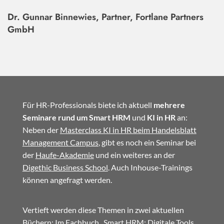
Dr. Gunnar Binnewies, Partner, Fortlane Partners
GmbH
Für HR-Professionals biete ich aktuell
mehrere
Seminare rund um Smart HRM
und
KI in HR
an:
Neben der
Masterclass KI in HR beim Handelsblatt
Management Campus
, gibt es noch ein Seminar bei
der
Haufe-Akademie
und ein weiteres an der
Digethic Business School
. Auch Inhouse-Trainings
können angefragt werden.
Vertieft werden diese Themen in zwei aktuellen
Büchern: Im
Fachbuch
„Smart HRM: Digitale Tools