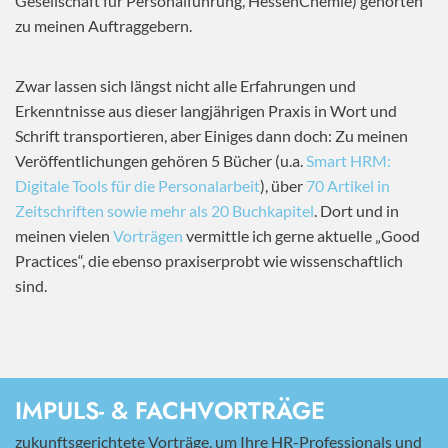
Gesellschaft für Personalführung, HessenChemie) gehörten
zu meinen Auftraggebern.
Zwar lassen sich längst nicht alle Erfahrungen und
Erkenntnisse aus dieser langjährigen Praxis in Wort und
Schrift transportieren, aber Einiges dann doch: Zu meinen
Veröffentlichungen gehören 5 Bücher (u.a.
Smart HRM:
Digitale Tools für die Personalarbeit
), über
70 Artikel in
Zeitschriften sowie mehr als 20 Buchkapitel
. Dort und in
meinen vielen
Vorträgen
vermittle ich gerne aktuelle „Good
Practices“, die ebenso praxiserprobt wie wissenschaftlich
sind.
IMPULS- & FACHVORTRÄGE
zukunftsgerichtete Vorträge, um Ihre HR-Professionals und