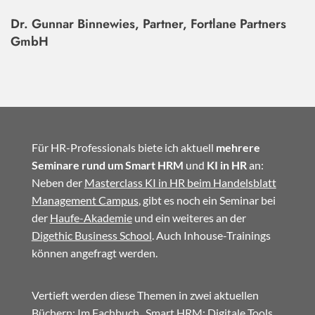
Dr. Gunnar Binnewies, Partner, Fortlane Partners
GmbH
Für HR-Professionals biete ich aktuell
mehrere
Seminare rund um Smart HRM
und
KI in HR
an:
Neben der
Masterclass KI in HR beim Handelsblatt
Management Campus
, gibt es noch ein Seminar bei
der
Haufe-Akademie
und ein weiteres an der
Digethic Business School
. Auch Inhouse-Trainings
können angefragt werden.
Vertieft werden diese Themen in zwei aktuellen
Büchern: Im
Fachbuch
„Smart HRM: Digitale Tools