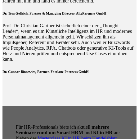
Jahren mit ihm und fand es immer bereichernd.
Dr. Tom Gellrich, Partner & Managing Director, AlixPartners GmbH
Prof. Dr. Christian Gärtner ist sicherlich einer der „Thought
Leader“, wenn es um Künstliche Intelligenz im HR und modernes
Personalmanagement allgemein geht. Wir schätzen ihn als
Impulsgeber, Referent und Berater sehr. Auch weil er Buzzwords
wie People Analytics, RPA, Chatbots oder generative KI-Tools auf
Herz und Nieren prüfen und entsprechend Use Cases einordnen
kann.
Dr. Gunnar Binnewies, Partner, Fortlane Partners GmbH
Für HR-Professionals biete ich aktuell
mehrere
Seminare rund um Smart HRM
und
KI in HR
an:
Neben der
Masterclass KI in HR beim Handelsblatt