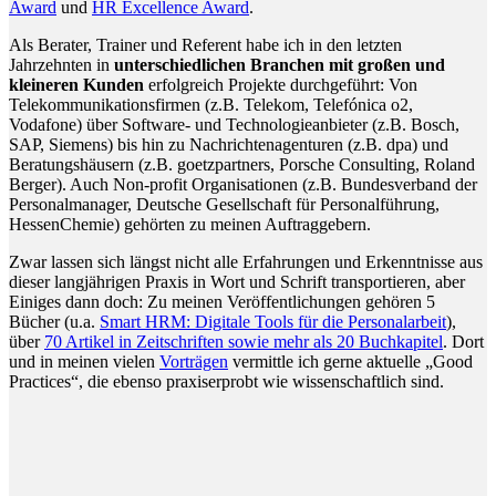
Award
und
HR Excellence Award
.
Als Berater, Trainer und Referent habe ich in den letzten
Jahrzehnten in
unterschiedlichen Branchen mit großen und
kleineren Kunden
erfolgreich Projekte durchgeführt: Von
Telekommunikationsfirmen (z.B. Telekom, Telefónica o2,
Vodafone) über Software- und Technologieanbieter (z.B. Bosch,
SAP, Siemens) bis hin zu Nachrichtenagenturen (z.B. dpa) und
Beratungshäusern (z.B. goetzpartners, Porsche Consulting, Roland
Berger). Auch Non-profit Organisationen (z.B. Bundesverband der
Personalmanager, Deutsche Gesellschaft für Personalführung,
HessenChemie) gehörten zu meinen Auftraggebern.
Zwar lassen sich längst nicht alle Erfahrungen und Erkenntnisse aus
dieser langjährigen Praxis in Wort und Schrift transportieren, aber
Einiges dann doch: Zu meinen Veröffentlichungen gehören 5
Bücher (u.a.
Smart HRM: Digitale Tools für die Personalarbeit
),
über
70 Artikel in Zeitschriften sowie mehr als 20 Buchkapitel
. Dort
und in meinen vielen
Vorträgen
vermittle ich gerne aktuelle „Good
Practices“, die ebenso praxiserprobt wie wissenschaftlich sind.