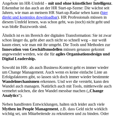
Angebote im HR-Umfeld –
mit und ohne künstlicher Intelligenz
.
Erkennbar ist das auch an der HR Start-up-Szene: Die wächst seit
Jahren, wie man an meinem HR Start-up-Radar sehen kann (
hier
direkt und kostenlos downloadbar
). HR Professionals müssen in
diesem Umfeld lernen, was schon geht, was (noch) nicht geht und
was bloße Buzzwords sind.
Ähnlich ist es im Bereich der digitalen Transformation: Sie ist zwar
schon länger da, geht aber auch nicht so schnell weg – nur weiß
kaum einer, wie man mit ihr umgeht. Die Tools und Methoden zur
Innovation von Geschäftsmodellen
müssen genauso gekonnt
angewendet werden, wie die für
agiles Organisationsdesign und
Digital Leadership.
Sowohl im HR- als auch Business-Kontext geht es immer wieder
um Change Management. Auch wenn es keine einfache Liste an
Erfolgsfaktoren gibt, so lassen sich doch immer wieder bestimmte
Wandelmechanismen
erkennen. Und wer die versteht, kann den
Wandel auch managen. Natürlich auch mit Tools, mittlerweile auch
vermehrt solchen, die den Wandel messbar machen („
Change
Analytics
“).
Neben handfesten Entwicklungen, halten sich leider auch viele
Mythen im People Management
, z.B. dass Geld nicht wirklich
wichtig sei, um Mitarbeitende zu rekrutieren und zu binden. Oder