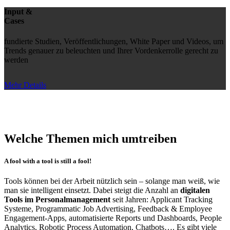
Input &
Cases
fundierte Studien, Veröffentlichungen, White Paper und Videos, um
Trends genauer zu beleuchten und Ihrer Vordenkerrolle gerecht zu
werden
Mehr Details
Welche Themen mich umtreiben
A fool with a tool is still a fool!
Tools können bei der Arbeit nützlich sein – solange man weiß, wie
man sie intelligent einsetzt. Dabei steigt die Anzahl an
digitalen
Tools im Personalmanagement
seit Jahren: Applicant Tracking
Systeme, Programmatic Job Advertising, Feedback & Employee
Engagement-Apps, automatisierte Reports und Dashboards, People
Analytics, Robotic Process Automation, Chatbots…. Es gibt viele