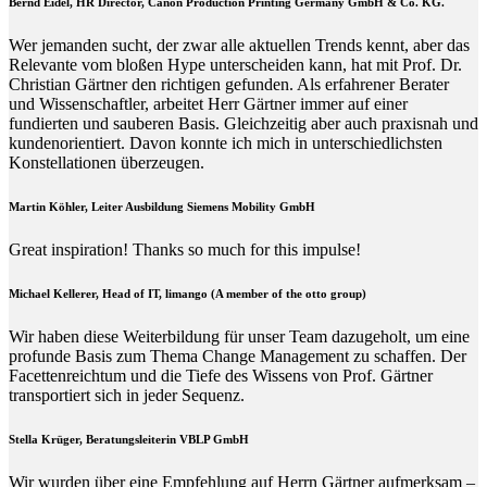
Bernd Eidel, HR Director, Canon Production Printing Germany GmbH & Co. KG.
Wer jemanden sucht, der zwar alle aktuellen Trends kennt, aber das
Relevante vom bloßen Hype unterscheiden kann, hat mit Prof. Dr.
Christian Gärtner den richtigen gefunden. Als erfahrener Berater
und Wissenschaftler, arbeitet Herr Gärtner immer auf einer
fundierten und sauberen Basis. Gleichzeitig aber auch praxisnah und
kundenorientiert. Davon konnte ich mich in unterschiedlichsten
Konstellationen überzeugen.
Martin Köhler, Leiter Ausbildung Siemens Mobility GmbH
Great inspiration! Thanks so much for this impulse!
Michael Kellerer, Head of IT, limango (A member of the otto group)
Wir haben diese Weiterbildung für unser Team dazugeholt, um eine
profunde Basis zum Thema Change Management zu schaffen. Der
Facettenreichtum und die Tiefe des Wissens von Prof. Gärtner
transportiert sich in jeder Sequenz.
Stella Krüger, Beratungsleiterin VBLP GmbH
Wir wurden über eine Empfehlung auf Herrn Gärtner aufmerksam –