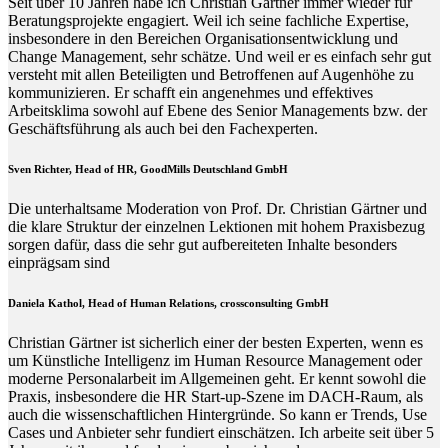
Seit über 10 Jahren habe ich Christian Gärtner immer wieder für
Beratungsprojekte engagiert. Weil ich seine fachliche Expertise,
insbesondere in den Bereichen Organisationsentwicklung und
Change Management, sehr schätze. Und weil er es einfach sehr gut
versteht mit allen Beteiligten und Betroffenen auf Augenhöhe zu
kommunizieren. Er schafft ein angenehmes und effektives
Arbeitsklima sowohl auf Ebene des Senior Managements bzw. der
Geschäftsführung als auch bei den Fachexperten.
Sven Richter, Head of HR,
GoodMills Deutschland
GmbH
Die unterhaltsame Moderation von Prof. Dr. Christian Gärtner und
die klare Struktur der einzelnen Lektionen mit hohem Praxisbezug
sorgen dafür, dass die sehr gut aufbereiteten Inhalte besonders
einprägsam sind
Daniela Kathol, Head of Human Relations, crossconsulting GmbH
Christian Gärtner ist sicherlich einer der besten Experten, wenn es
um Künstliche Intelligenz im Human Resource Management oder
moderne Personalarbeit im Allgemeinen geht. Er kennt sowohl die
Praxis, insbesondere die HR Start-up-Szene im DACH-Raum, als
auch die wissenschaftlichen Hintergründe. So kann er Trends, Use
Cases und Anbieter sehr fundiert einschätzen. Ich arbeite seit über 5