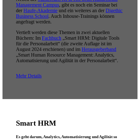
Management Campus
, gibt es noch ein Seminar bei
der
Haufe-Akademie
und ein weiteres an der
Digethic
Business School
. Auch Inhouse-Trainings können
angefragt werden.
Vertieft werden diese Themen in zwei aktuellen
Büchern: Im
Fachbuch
„Smart HRM: Digitale Tools
für die Personalarbeit“ (die zweite Auflage ist im
August 2024 erschienen) und im
Herausgeberband
„Smart Human Resource Management: Analytics,
Automatisierung und Agilität in der Personalarbeit“.
Mehr Details
Smart HRM
Es geht darum, Analytics, Automatisierung und Agilität so