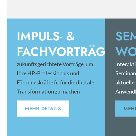
IMPULS- &
SE
FACHVORTRÄGE
WO
zukunftsgerichtete Vorträge, um
interakt
Ihre HR-Professionals und
Seminar
Führungskräfte fit für die digitale
aktuelle
Transformation zu machen
Anwendb
MEHR DETAILS
MEHR