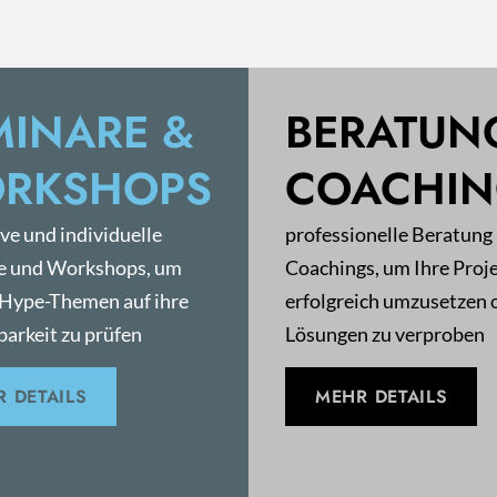
MINARE &
BERATUN
RKSHOPS
COACHI
ive und individuelle
professionelle Beratung
e und Workshops, um
Coachings, um Ihre Proj
 Hype-Themen auf ihre
erfolgreich umzusetzen 
arkeit zu prüfen
Lösungen zu verproben
 DETAILS
MEHR DETAILS