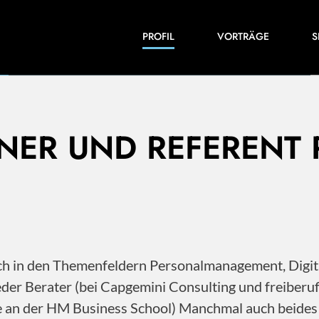
Einblicke in meine Arbeiten und Expertise:
PROFIL
VORTRÄGE
S
Veröffentlichungen, Videos und vieles mehr.
INER UND REFERENT
 ich in den Themenfeldern Personalmanagement, Dig
der Berater (bei Capgemini Consulting und freiberu
ile an der HM Business School) Manchmal auch beide