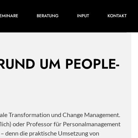
Für ihre nächste Konferenz, ihr nächstes
EMINARE
BERATUNG
INPUT
KONTAKT
Training oder Projekt.
 RUND UM PEOPLE-
itale Transformation und Change Management.
flich) oder Professor für Personalmanagement
s – denn die praktische Umsetzung von