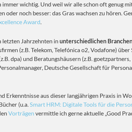
 immer wichtig. Und weil wir alle schon oft genug m
aben oder noch besser: das Gras wachsen zu hören. Ge
xcellence Award
.
n letzten Jahrzehnten in
unterschiedlichen Branchen
irmen (z.B. Telekom, Telefónica o2, Vodafone) über 
(z.B. dpa) und Beratungshäusern (z.B. goetzpartners
 Personalmanager, Deutsche Gesellschaft für Perso
nd Erkenntnisse aus dieser langjährigen Praxis in Wo
Bücher (u.a.
Smart HRM: Digitale Tools für die Perso
elen
Vorträgen
vermittle ich gerne aktuelle „Good Pra