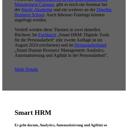
Management Campus
, gibt es noch ein Seminar bei
der
Haufe-Akademie
und ein weiteres an der
Digethic
Business School
. Auch Inhouse-Trainings können
angefragt werden.
Vertieft werden diese Themen in zwei aktuellen
Büchern: Im
Fachbuch
„Smart HRM: Digitale Tools
für die Personalarbeit“ (die zweite Auflage ist im
August 2024 erschienen) und im
Herausgeberband
„Smart Human Resource Management: Analytics,
Automatisierung und Agilität in der Personalarbeit“.
Mehr Details
Smart HRM
Es geht darum, Analytics, Automatisierung und Agilität so