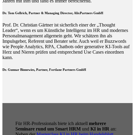
Jahren mit ihm und fand es immer bereichernd.
Dr. Tom Gellrich, Partner & Managing Director, AlixPartners GmbH
Prof. Dr. Christian Gärtner ist sicherlich einer der „Thought
Leader“, wenn es um Künstliche Intelligenz im HR und modernes
Personalmanagement allgemein geht. Wir schätzen ihn als
Impulsgeber, Referent und Berater sehr. Auch weil er Buzzwords
wie People Analytics, RPA, Chatbots oder generative KI-Tools auf
Herz und Nieren prüfen und entsprechend Use Cases einordnen
kann.
Dr. Gunnar Binnewies, Partner, Fortlane Partners GmbH
Für HR-Professionals biete ich aktuell
mehrere
Seminare rund um Smart HRM
und
KI in HR
an:
Neben der
Masterclass KI in HR beim Handelsblatt