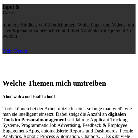
Input &
Cases
fundierte Studien, Veröffentlichungen, White Paper und Videos, um
Trends genauer zu beleuchten und Ihrer Vordenkerrolle gerecht zu
werden
Mehr Details
Welche Themen mich umtreiben
A fool with a tool is still a fool!
Tools können bei der Arbeit nützlich sein – solange man weiß, wie
man sie intelligent einsetzt. Dabei steigt die Anzahl an
digitalen
Tools im Personalmanagement
seit Jahren: Applicant Tracking
Systeme, Programmatic Job Advertising, Feedback & Employee
Engagement-Apps, automatisierte Reports und Dashboards, People
Analytics, Robotic Process Automation, Chatbots…. Es gibt viele