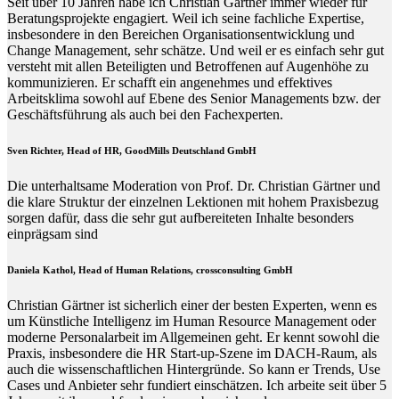
Seit über 10 Jahren habe ich Christian Gärtner immer wieder für
Beratungsprojekte engagiert. Weil ich seine fachliche Expertise,
insbesondere in den Bereichen Organisationsentwicklung und
Change Management, sehr schätze. Und weil er es einfach sehr gut
versteht mit allen Beteiligten und Betroffenen auf Augenhöhe zu
kommunizieren. Er schafft ein angenehmes und effektives
Arbeitsklima sowohl auf Ebene des Senior Managements bzw. der
Geschäftsführung als auch bei den Fachexperten.
Sven Richter, Head of HR,
GoodMills Deutschland
GmbH
Die unterhaltsame Moderation von Prof. Dr. Christian Gärtner und
die klare Struktur der einzelnen Lektionen mit hohem Praxisbezug
sorgen dafür, dass die sehr gut aufbereiteten Inhalte besonders
einprägsam sind
Daniela Kathol, Head of Human Relations, crossconsulting GmbH
Christian Gärtner ist sicherlich einer der besten Experten, wenn es
um Künstliche Intelligenz im Human Resource Management oder
moderne Personalarbeit im Allgemeinen geht. Er kennt sowohl die
Praxis, insbesondere die HR Start-up-Szene im DACH-Raum, als
auch die wissenschaftlichen Hintergründe. So kann er Trends, Use
Cases und Anbieter sehr fundiert einschätzen. Ich arbeite seit über 5