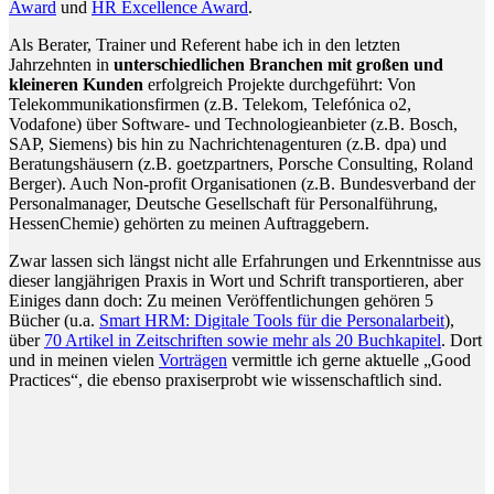
Award
und
HR Excellence Award
.
Als Berater, Trainer und Referent habe ich in den letzten
Jahrzehnten in
unterschiedlichen Branchen mit großen und
kleineren Kunden
erfolgreich Projekte durchgeführt: Von
Telekommunikationsfirmen (z.B. Telekom, Telefónica o2,
Vodafone) über Software- und Technologieanbieter (z.B. Bosch,
SAP, Siemens) bis hin zu Nachrichtenagenturen (z.B. dpa) und
Beratungshäusern (z.B. goetzpartners, Porsche Consulting, Roland
Berger). Auch Non-profit Organisationen (z.B. Bundesverband der
Personalmanager, Deutsche Gesellschaft für Personalführung,
HessenChemie) gehörten zu meinen Auftraggebern.
Zwar lassen sich längst nicht alle Erfahrungen und Erkenntnisse aus
dieser langjährigen Praxis in Wort und Schrift transportieren, aber
Einiges dann doch: Zu meinen Veröffentlichungen gehören 5
Bücher (u.a.
Smart HRM: Digitale Tools für die Personalarbeit
),
über
70 Artikel in Zeitschriften sowie mehr als 20 Buchkapitel
. Dort
und in meinen vielen
Vorträgen
vermittle ich gerne aktuelle „Good
Practices“, die ebenso praxiserprobt wie wissenschaftlich sind.