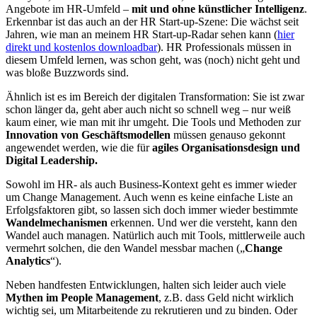
Angebote im HR-Umfeld –
mit und ohne künstlicher Intelligenz
.
Erkennbar ist das auch an der HR Start-up-Szene: Die wächst seit
Jahren, wie man an meinem HR Start-up-Radar sehen kann (
hier
direkt und kostenlos downloadbar
). HR Professionals müssen in
diesem Umfeld lernen, was schon geht, was (noch) nicht geht und
was bloße Buzzwords sind.
Ähnlich ist es im Bereich der digitalen Transformation: Sie ist zwar
schon länger da, geht aber auch nicht so schnell weg – nur weiß
kaum einer, wie man mit ihr umgeht. Die Tools und Methoden zur
Innovation von Geschäftsmodellen
müssen genauso gekonnt
angewendet werden, wie die für
agiles Organisationsdesign und
Digital Leadership.
Sowohl im HR- als auch Business-Kontext geht es immer wieder
um Change Management. Auch wenn es keine einfache Liste an
Erfolgsfaktoren gibt, so lassen sich doch immer wieder bestimmte
Wandelmechanismen
erkennen. Und wer die versteht, kann den
Wandel auch managen. Natürlich auch mit Tools, mittlerweile auch
vermehrt solchen, die den Wandel messbar machen („
Change
Analytics
“).
Neben handfesten Entwicklungen, halten sich leider auch viele
Mythen im People Management
, z.B. dass Geld nicht wirklich
wichtig sei, um Mitarbeitende zu rekrutieren und zu binden. Oder