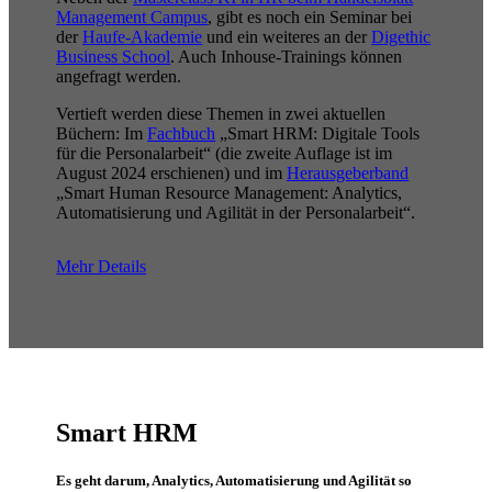
Management Campus
, gibt es noch ein Seminar bei
der
Haufe-Akademie
und ein weiteres an der
Digethic
Business School
. Auch Inhouse-Trainings können
angefragt werden.
Vertieft werden diese Themen in zwei aktuellen
Büchern: Im
Fachbuch
„Smart HRM: Digitale Tools
für die Personalarbeit“ (die zweite Auflage ist im
August 2024 erschienen) und im
Herausgeberband
„Smart Human Resource Management: Analytics,
Automatisierung und Agilität in der Personalarbeit“.
Mehr Details
Smart HRM
Es geht darum, Analytics, Automatisierung und Agilität so