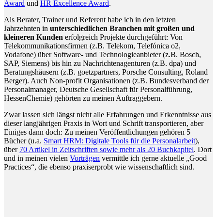
Award
und
HR Excellence Award
.
Als Berater, Trainer und Referent habe ich in den letzten
Jahrzehnten in
unterschiedlichen Branchen mit großen und
kleineren Kunden
erfolgreich Projekte durchgeführt: Von
Telekommunikationsfirmen (z.B. Telekom, Telefónica o2,
Vodafone) über Software- und Technologieanbieter (z.B. Bosch,
SAP, Siemens) bis hin zu Nachrichtenagenturen (z.B. dpa) und
Beratungshäusern (z.B. goetzpartners, Porsche Consulting, Roland
Berger). Auch Non-profit Organisationen (z.B. Bundesverband der
Personalmanager, Deutsche Gesellschaft für Personalführung,
HessenChemie) gehörten zu meinen Auftraggebern.
Zwar lassen sich längst nicht alle Erfahrungen und Erkenntnisse aus
dieser langjährigen Praxis in Wort und Schrift transportieren, aber
Einiges dann doch: Zu meinen Veröffentlichungen gehören 5
Bücher (u.a.
Smart HRM: Digitale Tools für die Personalarbeit
),
über
70 Artikel in Zeitschriften sowie mehr als 20 Buchkapitel
. Dort
und in meinen vielen
Vorträgen
vermittle ich gerne aktuelle „Good
Practices“, die ebenso praxiserprobt wie wissenschaftlich sind.