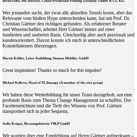
Bernd Eidel, HR Director, Canon Production Printing Germany GmbH & Co. KG.
Wer jemanden sucht, der zwar alle aktuellen Trends kennt, aber das
Relevante vom bloßen Hype unterscheiden kann, hat mit Prof. Dr.
Christian Gärtner den richtigen gefunden. Als erfahrener Berater
und Wissenschaftler, arbeitet Herr Gärtner immer auf einer
fundierten und sauberen Basis. Gleichzeitig aber auch praxisnah und
kundenorientiert. Davon konnte ich mich in unterschiedlichsten
Konstellationen überzeugen.
Martin Köhler, Leiter Ausbildung Siemens Mobility GmbH
Great inspiration! Thanks so much for this impulse!
Michael Kellerer, Head of IT, limango (A member of the otto group)
Wir haben diese Weiterbildung für unser Team dazugeholt, um eine
profunde Basis zum Thema Change Management zu schaffen. Der
Facettenreichtum und die Tiefe des Wissens von Prof. Gärtner
transportiert sich in jeder Sequenz.
Stella Krüger, Beratungsleiterin VBLP GmbH
Wir wurden über eine Empfehlung auf Herrn Gärtner aufmerksam –