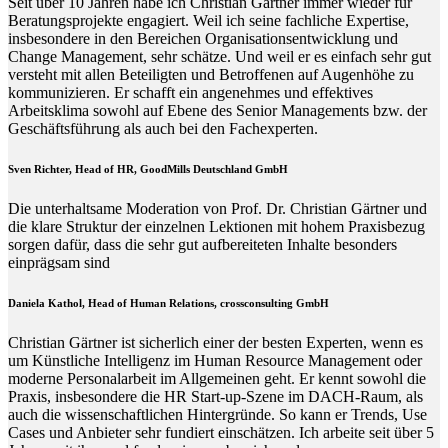
Seit über 10 Jahren habe ich Christian Gärtner immer wieder für
Beratungsprojekte engagiert. Weil ich seine fachliche Expertise,
insbesondere in den Bereichen Organisationsentwicklung und
Change Management, sehr schätze. Und weil er es einfach sehr gut
versteht mit allen Beteiligten und Betroffenen auf Augenhöhe zu
kommunizieren. Er schafft ein angenehmes und effektives
Arbeitsklima sowohl auf Ebene des Senior Managements bzw. der
Geschäftsführung als auch bei den Fachexperten.
Sven Richter, Head of HR,
GoodMills Deutschland
GmbH
Die unterhaltsame Moderation von Prof. Dr. Christian Gärtner und
die klare Struktur der einzelnen Lektionen mit hohem Praxisbezug
sorgen dafür, dass die sehr gut aufbereiteten Inhalte besonders
einprägsam sind
Daniela Kathol, Head of Human Relations, crossconsulting GmbH
Christian Gärtner ist sicherlich einer der besten Experten, wenn es
um Künstliche Intelligenz im Human Resource Management oder
moderne Personalarbeit im Allgemeinen geht. Er kennt sowohl die
Praxis, insbesondere die HR Start-up-Szene im DACH-Raum, als
auch die wissenschaftlichen Hintergründe. So kann er Trends, Use
Cases und Anbieter sehr fundiert einschätzen. Ich arbeite seit über 5