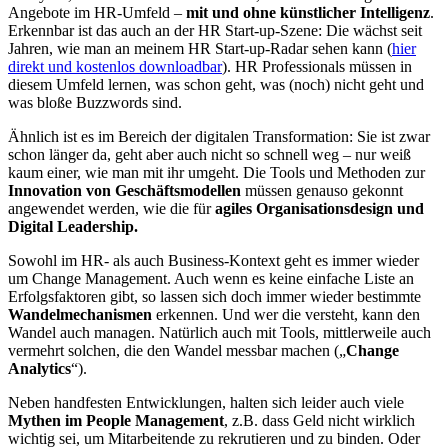
Angebote im HR-Umfeld –
mit und ohne künstlicher Intelligenz
.
Erkennbar ist das auch an der HR Start-up-Szene: Die wächst seit
Jahren, wie man an meinem HR Start-up-Radar sehen kann (
hier
direkt und kostenlos downloadbar
). HR Professionals müssen in
diesem Umfeld lernen, was schon geht, was (noch) nicht geht und
was bloße Buzzwords sind.
Ähnlich ist es im Bereich der digitalen Transformation: Sie ist zwar
schon länger da, geht aber auch nicht so schnell weg – nur weiß
kaum einer, wie man mit ihr umgeht. Die Tools und Methoden zur
Innovation von Geschäftsmodellen
müssen genauso gekonnt
angewendet werden, wie die für
agiles Organisationsdesign und
Digital Leadership.
Sowohl im HR- als auch Business-Kontext geht es immer wieder
um Change Management. Auch wenn es keine einfache Liste an
Erfolgsfaktoren gibt, so lassen sich doch immer wieder bestimmte
Wandelmechanismen
erkennen. Und wer die versteht, kann den
Wandel auch managen. Natürlich auch mit Tools, mittlerweile auch
vermehrt solchen, die den Wandel messbar machen („
Change
Analytics
“).
Neben handfesten Entwicklungen, halten sich leider auch viele
Mythen im People Management
, z.B. dass Geld nicht wirklich
wichtig sei, um Mitarbeitende zu rekrutieren und zu binden. Oder