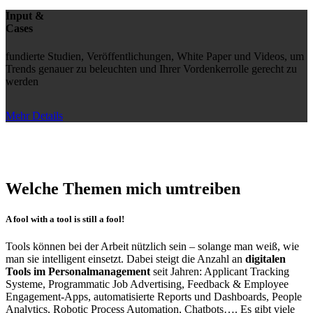
Input &
Cases
fundierte Studien, Veröffentlichungen, White Paper und Videos, um
Trends genauer zu beleuchten und Ihrer Vordenkerrolle gerecht zu
werden
Mehr Details
Welche Themen mich umtreiben
A fool with a tool is still a fool!
Tools können bei der Arbeit nützlich sein – solange man weiß, wie
man sie intelligent einsetzt. Dabei steigt die Anzahl an
digitalen
Tools im Personalmanagement
seit Jahren: Applicant Tracking
Systeme, Programmatic Job Advertising, Feedback & Employee
Engagement-Apps, automatisierte Reports und Dashboards, People
Analytics, Robotic Process Automation, Chatbots…. Es gibt viele