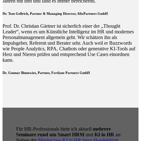
Jahren mit ihm und fand es immer bereichernd.
Dr. Tom Gellrich, Partner & Managing Director, AlixPartners GmbH
Prof. Dr. Christian Gärtner ist sicherlich einer der „Thought
Leader“, wenn es um Künstliche Intelligenz im HR und modernes
Personalmanagement allgemein geht. Wir schätzen ihn als
Impulsgeber, Referent und Berater sehr. Auch weil er Buzzwords
wie People Analytics, RPA, Chatbots oder generative KI-Tools auf
Herz und Nieren prüfen und entsprechend Use Cases einordnen
kann.
Dr. Gunnar Binnewies, Partner, Fortlane Partners GmbH
Für HR-Professionals biete ich aktuell
mehrere
Seminare rund um Smart HRM
und
KI in HR
an:
Neben der
Masterclass KI in HR beim Handelsblatt