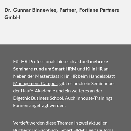
Dr. Gunnar Binnewies, Partner, Fortlane Partners
GmbH
Für HR-Professionals biete ich aktuell
mehrere
Seminare rund um Smart HRM
und
KI in HR
an:
Neben der
Masterclass KI in HR beim Handelsblatt
Management Campus
, gibt es noch ein Seminar bei
der
Haufe-Akademie
und ein weiteres an der
Digethic Business School
. Auch Inhouse-Trainings
können angefragt werden.
Vertieft werden diese Themen in zwei aktuellen
Büchern: Im
Fachbuch
„Smart HRM: Digitale Tools