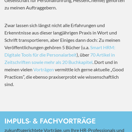
Gesellschaft für Personalführung, HessenChemie) gehörten
zu meinen Auftraggebern.
Zwar lassen sich längst nicht alle Erfahrungen und
Erkenntnisse aus dieser langjährigen Praxis in Wort und
Schrift transportieren, aber Einiges dann doch: Zu meinen
Veröffentlichungen gehören 5 Bücher (u.a.
Smart HRM:
Digitale Tools für die Personalarbeit
), über
70 Artikel in
Zeitschriften sowie mehr als 20 Buchkapitel
. Dort und in
meinen vielen
Vorträgen
vermittle ich gerne aktuelle „Good
Practices“, die ebenso praxiserprobt wie wissenschaftlich
sind.
IMPULS- & FACHVORTRÄGE
zukunftsgerichtete Vorträge, um Ihre HR-Professionals und