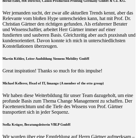
Bernd Eidel, HR Director, Canon Production Printing Germany GmbH & Co. KG.
Wer jemanden sucht, der zwar alle aktuellen Trends kennt, aber das
Relevante vom bloßen Hype unterscheiden kann, hat mit Prof. Dr.
Christian Gärtner den richtigen gefunden. Als erfahrener Berater
und Wissenschaftler, arbeitet Herr Gärtner immer auf einer
fundierten und sauberen Basis. Gleichzeitig aber auch praxisnah und
kundenorientiert. Davon konnte ich mich in unterschiedlichsten
Konstellationen überzeugen.
Martin Köhler, Leiter Ausbildung Siemens Mobility GmbH
Great inspiration! Thanks so much for this impulse!
Michael Kellerer, Head of IT, limango (A member of the otto group)
Wir haben diese Weiterbildung für unser Team dazugeholt, um eine
profunde Basis zum Thema Change Management zu schaffen. Der
Facettenreichtum und die Tiefe des Wissens von Prof. Gärtner
transportiert sich in jeder Sequenz.
Stella Krüger, Beratungsleiterin VBLP GmbH
Wir wurden über eine Empfehlung auf Herrn Gärtner aufmerksam –