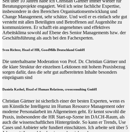
Seit über 10 Jahren habe ich Christian Gärtner immer wieder für
Beratungsprojekte engagiert. Weil ich seine fachliche Expertise,
insbesondere in den Bereichen Organisationsentwicklung und
Change Management, sehr schätze. Und weil er es einfach sehr gut
versteht mit allen Beteiligten und Betroffenen auf Augenhöhe zu
kommunizieren. Er schafft ein angenehmes und effektives
Arbeitsklima sowohl auf Ebene des Senior Managements bzw. der
Geschäftsführung als auch bei den Fachexperten.
Sven Richter, Head of HR,
GoodMills Deutschland
GmbH
Die unterhaltsame Moderation von Prof. Dr. Christian Gärtner und
die klare Struktur der einzelnen Lektionen mit hohem Praxisbezug
sorgen dafür, dass die sehr gut aufbereiteten Inhalte besonders
einprägsam sind
Daniela Kathol, Head of Human Relations, crossconsulting GmbH
Christian Gärtner ist sicherlich einer der besten Experten, wenn es
um Künstliche Intelligenz im Human Resource Management oder
moderne Personalarbeit im Allgemeinen geht. Er kennt sowohl die
Praxis, insbesondere die HR Start-up-Szene im DACH-Raum, als
auch die wissenschaftlichen Hintergründe. So kann er Trends, Use
Cases und Anbieter sehr fundiert einschätzen. Ich arbeite seit über 5