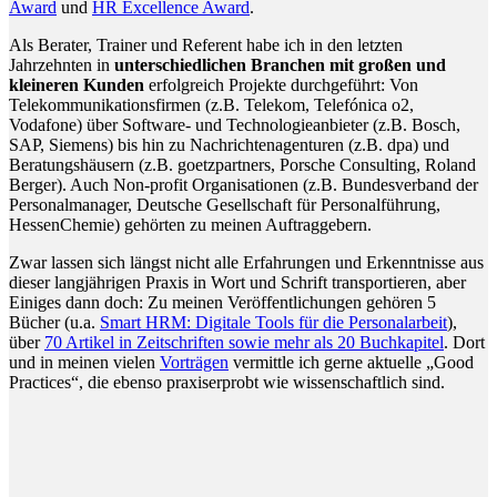
Award
und
HR Excellence Award
.
Als Berater, Trainer und Referent habe ich in den letzten
Jahrzehnten in
unterschiedlichen Branchen mit großen und
kleineren Kunden
erfolgreich Projekte durchgeführt: Von
Telekommunikationsfirmen (z.B. Telekom, Telefónica o2,
Vodafone) über Software- und Technologieanbieter (z.B. Bosch,
SAP, Siemens) bis hin zu Nachrichtenagenturen (z.B. dpa) und
Beratungshäusern (z.B. goetzpartners, Porsche Consulting, Roland
Berger). Auch Non-profit Organisationen (z.B. Bundesverband der
Personalmanager, Deutsche Gesellschaft für Personalführung,
HessenChemie) gehörten zu meinen Auftraggebern.
Zwar lassen sich längst nicht alle Erfahrungen und Erkenntnisse aus
dieser langjährigen Praxis in Wort und Schrift transportieren, aber
Einiges dann doch: Zu meinen Veröffentlichungen gehören 5
Bücher (u.a.
Smart HRM: Digitale Tools für die Personalarbeit
),
über
70 Artikel in Zeitschriften sowie mehr als 20 Buchkapitel
. Dort
und in meinen vielen
Vorträgen
vermittle ich gerne aktuelle „Good
Practices“, die ebenso praxiserprobt wie wissenschaftlich sind.