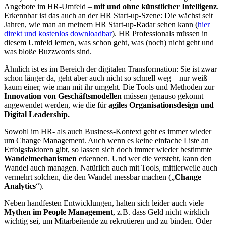
Angebote im HR-Umfeld –
mit und ohne künstlicher Intelligenz
.
Erkennbar ist das auch an der HR Start-up-Szene: Die wächst seit
Jahren, wie man an meinem HR Start-up-Radar sehen kann (
hier
direkt und kostenlos downloadbar
). HR Professionals müssen in
diesem Umfeld lernen, was schon geht, was (noch) nicht geht und
was bloße Buzzwords sind.
Ähnlich ist es im Bereich der digitalen Transformation: Sie ist zwar
schon länger da, geht aber auch nicht so schnell weg – nur weiß
kaum einer, wie man mit ihr umgeht. Die Tools und Methoden zur
Innovation von Geschäftsmodellen
müssen genauso gekonnt
angewendet werden, wie die für
agiles Organisationsdesign und
Digital Leadership.
Sowohl im HR- als auch Business-Kontext geht es immer wieder
um Change Management. Auch wenn es keine einfache Liste an
Erfolgsfaktoren gibt, so lassen sich doch immer wieder bestimmte
Wandelmechanismen
erkennen. Und wer die versteht, kann den
Wandel auch managen. Natürlich auch mit Tools, mittlerweile auch
vermehrt solchen, die den Wandel messbar machen („
Change
Analytics
“).
Neben handfesten Entwicklungen, halten sich leider auch viele
Mythen im People Management
, z.B. dass Geld nicht wirklich
wichtig sei, um Mitarbeitende zu rekrutieren und zu binden. Oder