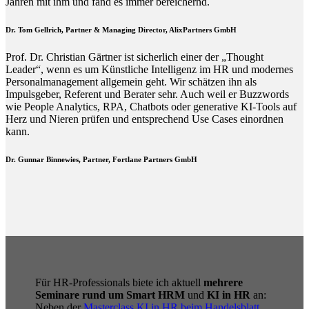
Jahren mit ihm und fand es immer bereichernd.
Dr. Tom Gellrich, Partner & Managing Director, AlixPartners GmbH
Prof. Dr. Christian Gärtner ist sicherlich einer der „Thought
Leader“, wenn es um Künstliche Intelligenz im HR und modernes
Personalmanagement allgemein geht. Wir schätzen ihn als
Impulsgeber, Referent und Berater sehr. Auch weil er Buzzwords
wie People Analytics, RPA, Chatbots oder generative KI-Tools auf
Herz und Nieren prüfen und entsprechend Use Cases einordnen
kann.
Dr. Gunnar Binnewies, Partner, Fortlane Partners GmbH
Für HR-Professionals biete ich aktuell
mehrere
Seminare rund um Smart HRM
und
KI in HR
an:
Neben der
Masterclass KI in HR beim Handelsblatt