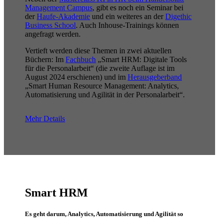
Management Campus
, gibt es noch ein Seminar bei
der
Haufe-Akademie
und ein weiteres an der
Digethic
Business School
. Auch Inhouse-Trainings können
angefragt werden.
Vertieft werden diese Themen in zwei aktuellen
Büchern: Im
Fachbuch
„Smart HRM: Digitale Tools
für die Personalarbeit“ (die zweite Auflage ist im
August 2024 erschienen) und im
Herausgeberband
„Smart Human Resource Management: Analytics,
Automatisierung und Agilität in der Personalarbeit“.
Mehr Details
Smart HRM
Es geht darum, Analytics, Automatisierung und Agilität so