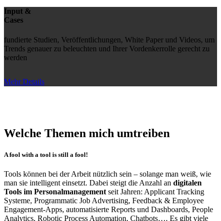
Input &
Cases
fundierte Studien, Veröffentlichungen, White Paper und Videos, um
Trends genauer zu beleuchten und Ihrer Vordenkerrolle gerecht zu
werden
Mehr Details
Welche Themen mich umtreiben
A fool with a tool is still a fool!
Tools können bei der Arbeit nützlich sein – solange man weiß, wie
man sie intelligent einsetzt. Dabei steigt die Anzahl an
digitalen
Tools im Personalmanagement
seit Jahren: Applicant Tracking
Systeme, Programmatic Job Advertising, Feedback & Employee
Engagement-Apps, automatisierte Reports und Dashboards, People
Analytics, Robotic Process Automation, Chatbots…. Es gibt viele