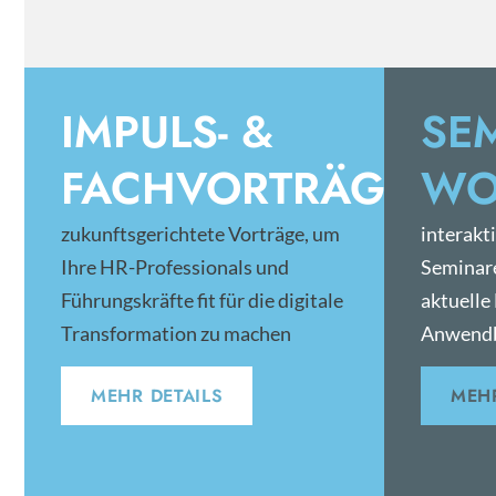
IMPULS- &
SE
FACHVORTRÄGE
WO
zukunftsgerichtete Vorträge, um
interakt
Ihre HR-Professionals und
Seminar
Führungskräfte fit für die digitale
aktuelle
Transformation zu machen
Anwendb
MEHR DETAILS
MEHR