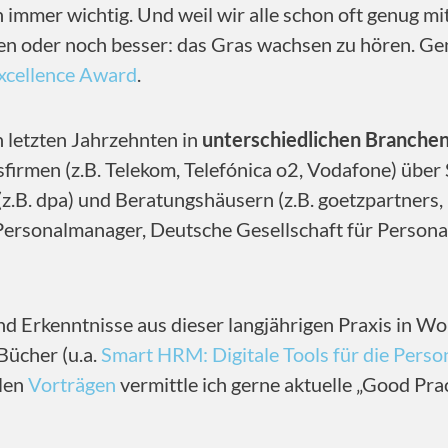
 immer wichtig. Und weil wir alle schon oft genug m
aben oder noch besser: das Gras wachsen zu hören. Ge
xcellence Award
.
n letzten Jahrzehnten in
unterschiedlichen Branchen
irmen (z.B. Telekom, Telefónica o2, Vodafone) über 
(z.B. dpa) und Beratungshäusern (z.B. goetzpartners
 Personalmanager, Deutsche Gesellschaft für Perso
nd Erkenntnisse aus dieser langjährigen Praxis in Wo
Bücher (u.a.
Smart HRM: Digitale Tools für die Perso
elen
Vorträgen
vermittle ich gerne aktuelle „Good Pra