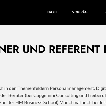
Einblicke in meine Arbeiten und Expertise:
PROFIL
VORTRÄGE
S
Veröffentlichungen, Videos und vieles mehr.
INER UND REFERENT
 ich in den Themenfeldern Personalmanagement, Dig
der Berater (bei Capgemini Consulting und freiberu
ile an der HM Business School) Manchmal auch beide