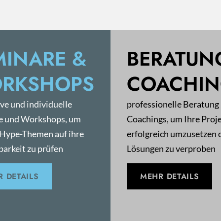
MINARE &
BERATUN
RKSHOPS
COACHI
ive und individuelle
professionelle Beratung
e und Workshops, um
Coachings, um Ihre Proj
 Hype-Themen auf ihre
erfolgreich umzusetzen 
arkeit zu prüfen
Lösungen zu verproben
 DETAILS
MEHR DETAILS