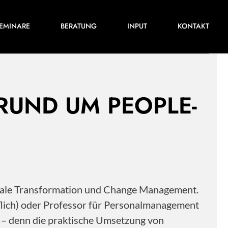
Für ihre nächste Konferenz, ihr nächstes
EMINARE
BERATUNG
INPUT
KONTAKT
Training oder Projekt.
 RUND UM PEOPLE-
itale Transformation und Change Management.
flich) oder Professor für Personalmanagement
s – denn die praktische Umsetzung von